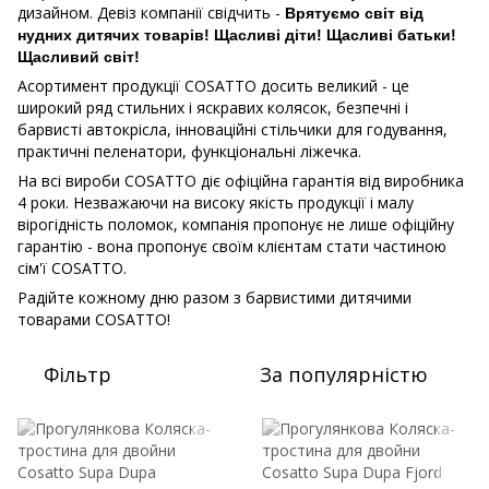
дизайном. Девіз компанії свідчить -
Врятуємо світ від
нудних дитячих товарів! Щасливі діти! Щасливі батьки!
Щасливий світ!
Асортимент продукції COSATTO досить великий - це
широкий ряд стильних і яскравих колясок, безпечні і
барвисті автокрісла, інноваційні стільчики для годування,
практичні пеленатори, функціональні ліжечка.
На всі вироби COSATTO діє офіційна гарантія від виробника
4 роки. Незважаючи на високу якість продукції і малу
вірогідність поломок, компанія пропонує не лише офіційну
гарантію - вона пропонує своїм клієнтам стати частиною
сім'ї COSATTO.
Радійте кожному дню разом з барвистими дитячими
товарами COSATTO!
Фільтр
За популярністю