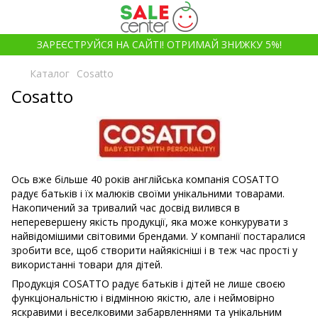
ЗАРЕЄСТРУЙСЯ НА САЙТІ! ОТРИМАЙ ЗНИЖКУ 5%!
Каталог
Cosatto
Cosatto
Ось вже більше 40 років англійська компанія COSATTO
радує батьків і їх малюків своїми унікальними товарами.
Накопичений за тривалий час досвід вилився в
неперевершену якість продукції, яка може конкурувати з
найвідомішими світовими брендами. У компанії постаралися
зробити все, щоб створити найякісніші і в теж час прості у
використанні товари для дітей.
Продукція COSATTO радує батьків і дітей не лише своєю
функціональністю і відмінною якістю, але і неймовірно
яскравими і веселковими забарвленнями та унікальним