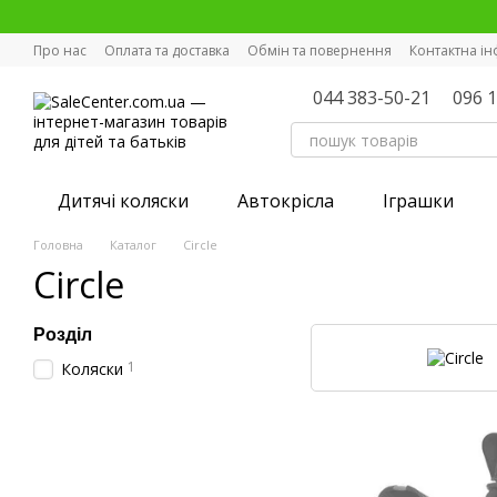
Перейти к основному контенту
Про нас
Оплата та доставка
Обмін та повернення
Контактна і
044 383-50-21
096 
Дитячі коляски
Автокрісла
Іграшки
Головна
Каталог
Circle
Circle
Розділ
1
Коляски