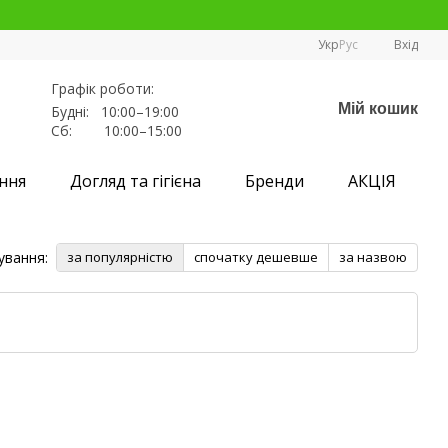
Укр
Рус
Вхід
Графік роботи:
Мій кошик
Будні: 10:00–19:00
Сб: 10:00–15:00
ння
Догляд та гігієна
Бренди
АКЦІЯ
ування:
за популярністю
спочатку дешевше
за назвою