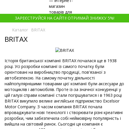
ЗАРЕЄСТРУЙСЯ НА САЙТІ! ОТРИМАЙ ЗНИЖКУ 5%!
Каталог
BRITAX
BRITAX
Історія британської компанії BRITAX почалася ще в 1938
році. Усі розробки компанії із самого початку були
орієнтовані на виробництво продукції, пов'язаної з
автобезпекою. На самому початку діяльності
найпопулярнішими товарами цієї компанії були аксесуари до
мотоциклів і автомобілів. Проте із-за значної конкуренції у
цій галузі справи компанії стали погіршуватися і в 1963 році
BRITAX викупило велике англійське підприємство Excelsior
Motor Company. З часом компанія BRITAX почала
впроваджувати нові технології і створювати різні креативні
розробки, чим забезпечила собі неймовірну популярність і
вийшла на світовий ринок. Сьогодні ця компанія є