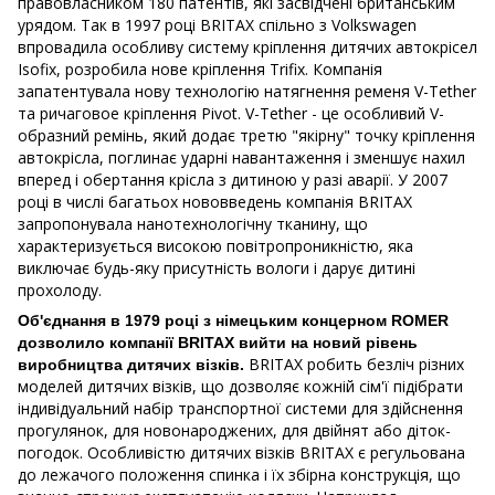
правовласником 180 патентів, які засвідчені британським
урядом. Так в 1997 році BRITAX спільно з Volkswagen
впровадила особливу систему кріплення дитячих автокрісел
Isofix, розробила нове кріплення Trifix. Компанія
запатентувала нову технологію натягнення ременя V-Tether
та ричаговое кріплення Pivot. V-Tether - це особливий V-
образний ремінь, який додає третю "якірну" точку кріплення
автокрісла, поглинає ударні навантаження і зменшує нахил
вперед і обертання крісла з дитиною у разі аварії. У 2007
році в числі багатьох нововведень компанія BRITAX
запропонувала нанотехнологічну тканину, що
характеризується високою повітропроникністю, яка
виключає будь-яку присутність вологи і дарує дитині
прохолоду.
Об'єднання в 1979 році з німецьким концерном ROMER
дозволило компанії BRITAX вийти на новий рівень
BRITAX робить безліч різних
виробництва дитячих візків.
моделей дитячих візків, що дозволяє кожній сім'ї підібрати
індивідуальний набір транспортної системи для здійснення
прогулянок, для новонароджених, для двійнят або діток-
погодок. Особливістю дитячих візків BRITAX є регульована
до лежачого положення спинка і їх збірна конструкція, що