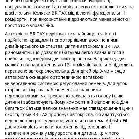
значно спрощує експлуатацію коляски. Наприклад,
прогулянкові коляски і автокрісла легко встановлюються на
шасі люльки. Коляски BRITAX міцні, легкі, функціональні і
комфортні, при використанні відрізняються маневреністю і
простотою управління.
Автокрісла BRITAX відрізняються найвищою якістю і
надійністю, кращими і неповторнішими досягненнями
дизайнерського мистецтва. Дитячі автокрісла BRITAX
різноманітні, що дозволяє батькам легко визначитися з
найбільш відповідним для них варіантом. Наприклад, для
малюків від народження до 12-ти місяців ідеально підходить
переносне автокрісло-люлька. Для дітей від 9-ми місяців
автокрісла оснащені ортопедичною вставкою і
універсальною системою регулювання ременів. Для діток
старше автокрісла забезпечені спеціальними
підголовниками, які прекрасно захищають голову і шию
дитини і забезпечують йому комфортний відпочинок. Для
багатьох батьків велике значення має співвідношення ціни і
якості, тому BRITAX пропонує автокрісла, які адаптуються
відповідно до росту дитини, унікальна система Adjusta-Fit
дає можливість міняти положення підголовника і
натягнення ремня у міру зростання дитини. Крім того