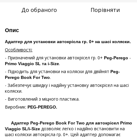
До обраного
Порівняти
Опис
Адаптер для установки автокрісла гр. 0+ на шасі коляски.
Особливості:
- Призначений для установки автокрісел гр. 0+
-
Peg-Perego
.
Primo Viaggio SL та i-Size
- Підходить для установки на коляски для двійнят
Peg-
.
Perego Book For Two
- Забезпечує швидку і надійну установку автокрісел на шасі
коляски.
- Виготовлений з міцного пластика.
Виробник:
PEG-PEREGO.
Адаптер Peg-Perego Book For Two для автокрісел Primo
дозволяє легко і надійно встановити на
Viaggio SL/i-Size
шасі коляски автокрісла гр. 0+. Цей адаптер допомагає