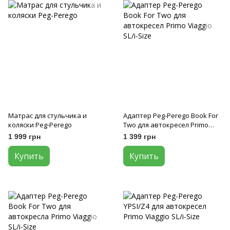
Матрас для стульчика и
Адаптер Peg-Perego Book For
коляски Peg-Perego
Two для автокресел Primo
Viaggio SL/i-Size
1 999 грн
1 399 грн
Купить
Купить