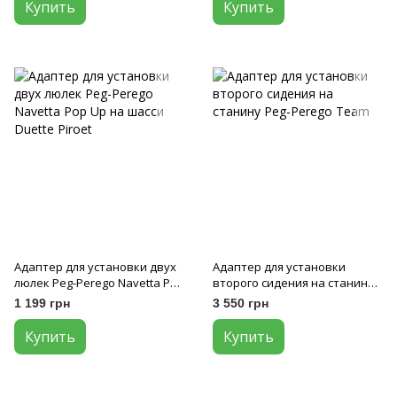
Купить
Купить
Адаптер для установки двух
Адаптер для установки
люлек Peg-Perego Navetta Pop
второго сидения на станину
Up на шасси Duette Piroet
Peg-Perego Team
1 199 грн
3 550 грн
Купить
Купить