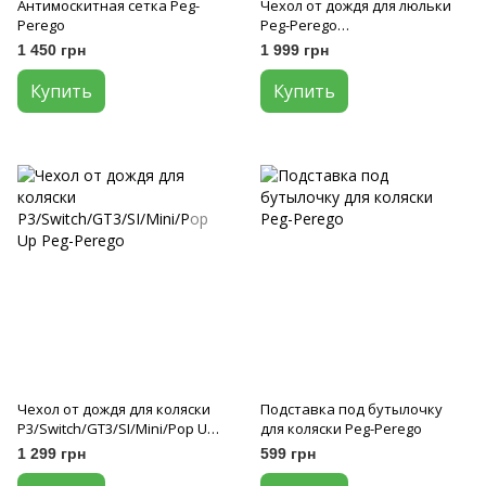
Антимоскитная сетка Peg-
Чехол от дождя для люльки
Perego
Peg-Perego
Navetta/P.Nido/Giro (Culla)
1 450 грн
1 999 грн
Купить
Купить
Чехол от дождя для коляски
Подставка под бутылочку
P3/Switch/GT3/SI/Mini/Pop Up
для коляски Peg-Perego
Peg-Perego
1 299 грн
599 грн