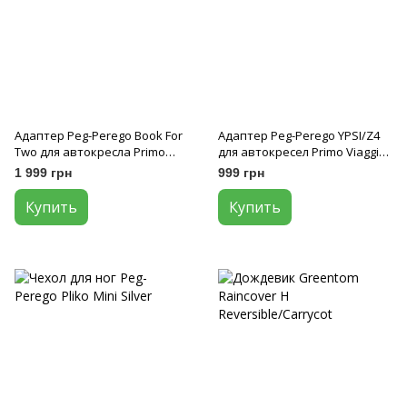
Адаптер Peg-Perego Book For
Адаптер Peg-Perego YPSI/Z4
Two для автокресла Primo
для автокресел Primo Viaggio
Viaggio SL/i-Size
SL/i-Size
1 999 грн
999 грн
Купить
Купить