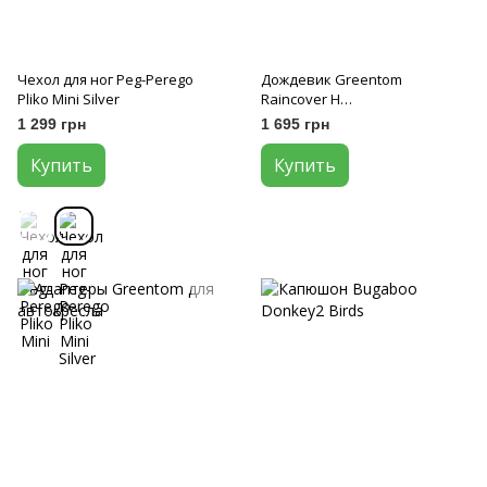
Чехол для ног Peg-Perego
Дождевик Greentom
Pliko Mini Silver
Raincover H
Reversible/Carrycot
1 299 грн
1 695 грн
Купить
Купить