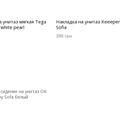
а унитаз мягкая Tega
Накладка на унитаз Keeeper
white pearl
Sofia
286 грн