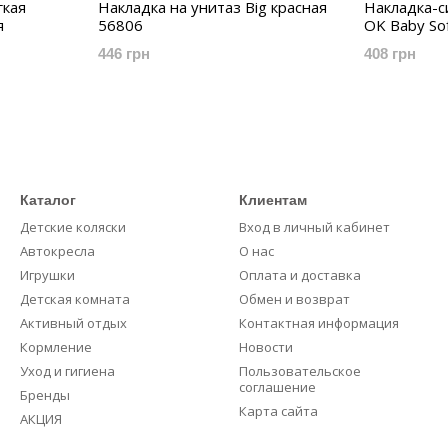
гкая
Накладка на унитаз Big красная
Накладка-с
я
56806
OK Baby So
446 грн
408 грн
Каталог
Клиентам
Детские коляски
Вход в личный кабинет
Автокресла
О нас
Игрушки
Оплата и доставка
Детская комната
Обмен и возврат
Активный отдых
Контактная информация
Кормление
Новости
Уход и гигиена
Пользовательское
соглашение
Бренды
Карта сайта
АКЦИЯ