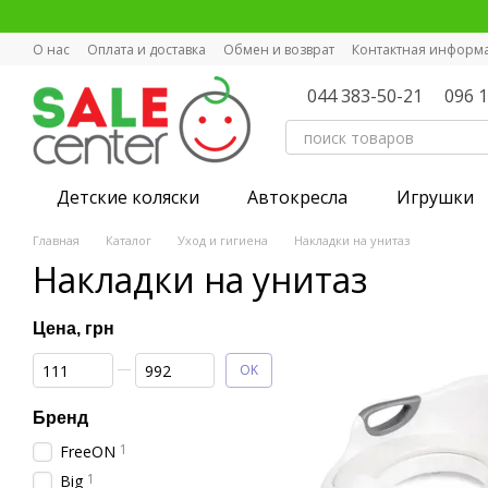
Перейти к основному контенту
О нас
Оплата и доставка
Обмен и возврат
Контактная информ
044 383-50-21
096 
Детские коляски
Автокресла
Игрушки
Главная
Каталог
Уход и гигиена
Накладки на унитаз
Накладки на унитаз
Цена, грн
От Цена, грн
До Цена, грн
OK
Бренд
1
FreeON
1
Big