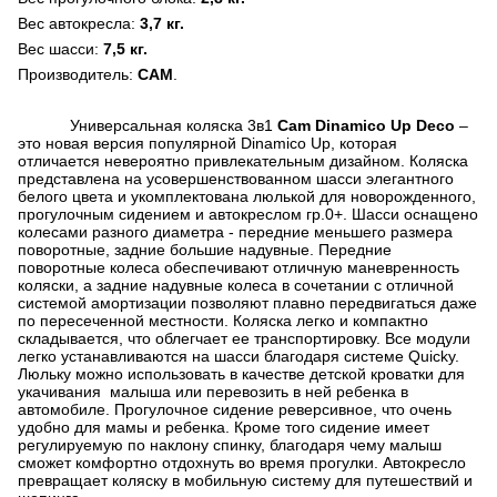
Вес автокресла:
3,7 кг.
Вес шасси:
7,5 кг.
Производитель:
CAM
.
Универсальная коляска 3в1
Cam Dinamico Up Deco
–
это новая версия популярной Dinamico Up, которая
отличается невероятно привлекательным дизайном. Коляска
представлена на усовершенствованном шасси элегантного
белого цвета и укомплектована люлькой для новорожденного,
прогулочным сидением и автокреслом гр.0+. Шасси оснащено
колесами разного диаметра - передние меньшего размера
поворотные, задние большие надувные. Передние
поворотные колеса обеспечивают отличную маневренность
коляски, а задние надувные колеса в сочетании с отличной
системой амортизации позволяют плавно передвигаться даже
по пересеченной местности. Коляска легко и компактно
складывается, что облегчает ее транспортировку. Все модули
легко устанавливаются на шасси благодаря системе Quicky.
Люльку можно использовать в качестве детской кроватки для
укачивания малыша или перевозить в ней ребенка в
автомобиле. Прогулочное сидение реверсивное, что очень
удобно для мамы и ребенка. Кроме того сидение имеет
регулируемую по наклону спинку, благодаря чему малыш
сможет комфортно отдохнуть во время прогулки. Автокресло
превращает коляску в мобильную систему для путешествий и