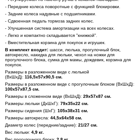
- Передние колеса поворотные с функцией блокировки.
- Задние колеса надувные с подшипниками.
- Сдвоенная педаль тормоза задних колес.
- Улучшенная система амортизации на всех колесах.
- Легко и компактно складывается "книжкой".
- Вместительная корзина для покупок и игрушек.
В комплект входит:
шасси,
люлька,
прогулочный блок,
автокресло, накидка для люльки, чехол на ножки для
прогулочного блока, сумка для мамы, дождевик, корзина для
покупок.
Размеры в разложенном виде с люлькой
(ВхШхД):
116,5х57х90,5 см.
Размеры в разложенном виде с прогулочным блоком (ВхШхД):
100х57х87,5 см.
Размеры в сложенном виде (ВхШхД):
29х57х87 см.
Размеры люльки (ДхШхГ):
79х35х22 см.
Размеры сидения (ШхГ):
105х38х31 см.
Размеры автокресла:
44,5х64х58 см.
Диаметр колес (передние/задние):
21/27 см.
Вес люльки:
4,9 кг.
Вес прогулочного блока:
2,8 кг.