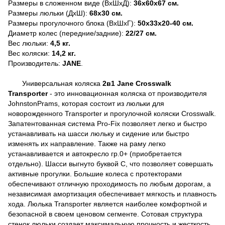
Размеры в сложенном виде (ВхШхД):
36х60х67 см.
Размеры люльки (ДхШ):
68
х30 см.
Размеры прогулочного блока (ВхШхГ):
50х33х20-40 см.
Диаметр колес (передние/задние):
22/27 см.
Вес люльки:
4,5
кг.
Вес коляски:
1
4,2 кг.
Производитель:
JANE
.
Универсальная коляска
2
в1 Jane Crosswalk
Transporter
- это инновационная коляска от производителя
JohnstonPrams, которая состоит из люльки для
новорожденного Transporter и прогулочной коляски Crosswalk.
Запатентованная система Pro-Fix позволяет легко и быстро
устанавливать на шасси люльку и сидение или быстро
изменять их направление. Также на раму легко
устанавливается и автокресло гр.0+ (приобретается
отдельно). Шасси выгнуто буквой С, что позволяет совершать
активные прогулки. Большие колеса с протекторами
обеспечивают отличную проходимость по любым дорогам, а
независимая амортизация обеспечивает мягкость и плавность
хода. Люлька Transporter является наиболее комфортной и
безопасной в своем ценовом сегменте. Сотовая структура
стенок люльки создает максимальную прочность и жесткость