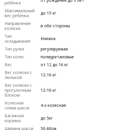
от рождения до 3 лет
ребенка
Максимальный
до 15 кг
вес ребенка
Направление
в обе стороны
коляски
Тип
Книжка
складывания
Тип ручки
регулируемая
Тип колес
полиуретановые
Вес
от 12 до 16 кг
Вес коляски с
12-16 кг
люлькой
Вес коляски с
прогулочным
12-16 кг
блоком
Колесная
4-х колесная
схема шасси
Багажная
до 5кг
корзина
Ширина шасси
50-60см