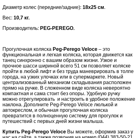
Диаметр колес (передние/задние):
18х25 см
.
Вес:
10,7 кг.
Производитель:
PEG
-
PEREGO
.
Прогулочная коляска
Peg-Perego Veloce
– это
функциональная и легкая коляска, которая движется как
танец синхронно с вашим образом жизни. Узкое и
прочное шасси шириной всего 51 см позволяет коляске
пройти в любой лифт и без труда маневрировать в толпе
города, на узких улочках или в супермаркете. Новый
централизованный механизм складывания расположен
прямо на ручке. В сложенном виде коляска невероятно
компактная и сама стоит без опоры. Удобную ручку
можно отрегулировать и настроить в удобное положение
наклона. Дополните Peg-Perego Veloce люлькой и
автокреслом, и обычная прогулочная коляска
превратится в полноценную систему для прогулок и
путешествий с первых дней жизни малыша.
Купить Peg-Perego Veloce
Вы можете, оформив заказ у
нас на сайте, а также позвонив на номер (044) 383-50-21.