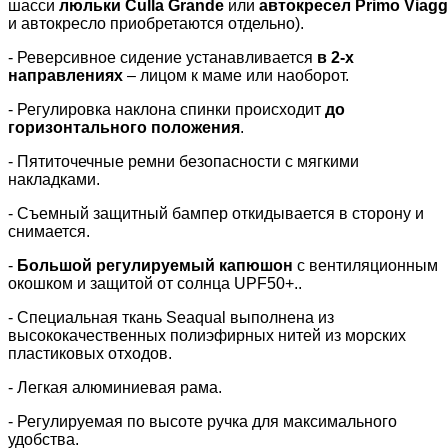
шасси
люльки
Culla
Grande
или
автокресел
Primo
Viagg
и автокресло приобретаются отдельно).
- Реверсивное сидение устанавливается
в 2-х
направлениях
– лицом к маме или наоборот.
- Регулировка наклона спинки происходит
до
горизонтального положения
.
- Пятиточечные ремни безопасности с мягкими
накладками.
- Съемный защитный бампер откидывается в сторону и
снимается.
-
Большой регулируемый капюшон
с вентиляционным
окошком и защитой от солнца
UPF
50+..
- Специальная ткань
Seaqual
выполнена из
высококачественных полиэфирных нитей из морских
пластиковых отходов.
- Легкая алюминиевая рама.
- Регулируемая по высоте ручка для максимального
удобства.