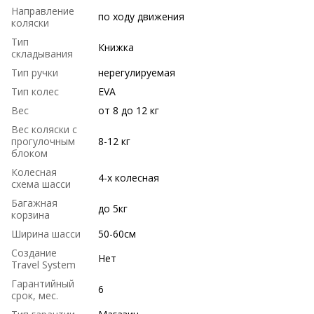
Направление
по ходу движения
коляски
Тип
Книжка
складывания
Тип ручки
нерегулируемая
Тип колес
EVA
Вес
от 8 до 12 кг
Вес коляски с
прогулочным
8-12 кг
блоком
Колесная
4-х колесная
схема шасси
Багажная
до 5кг
корзина
Ширина шасси
50-60см
Создание
Нет
Travel System
Гарантийный
6
срок, мес.