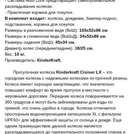
- Система Auto Lock предотвращает самопроизвольное
раскладывание коляски.
- Практичная корзина для покупок.
В комплект входит:
коляска, дождевик, бампер-поднос,
подстаканник, корзина для покупок.
Размеры в разложенном виде (ВхШ):
103х52х86 см
.
Размеры в сложенном виде (ВхШхД):
34х52х86 см
.
Размеры сидения (ВхШ):
45х34 см.
Диаметр колес (передние/задние):
18/25 см.
Вес:
10 кг.
Производитель:
KinderKraft.
Прогулочная коляска
Kinderkraft Cruiser LX
– это
городская коляска с надежными колесами из прочной резины.
Колеса имеют хорошую амортизацию, что значительно
повышает комфорт во время прогулок в местности с
неровными дорогами. Передние колеса поворачиваются на
360 градусов и могут быть заблокированы для езды по
прямой, что очень удобно в городе. Коляска отличается
просторным водонепроницаем капюшоном XL с фильтром
UPF50+ для эффективной защиты от солнца и дождя. Еще
одним преимуществом данной коляски является
раскладывающаяся до горизонтального положения спинка и