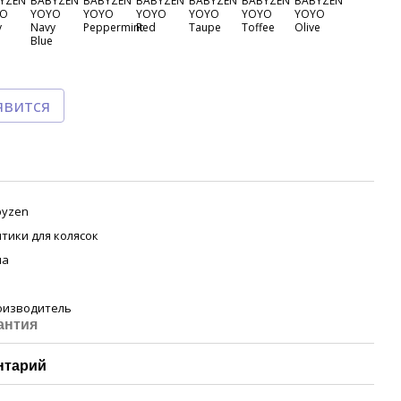
явится
byzen
тики для колясок
ua
оизводитель
антия
нтарий