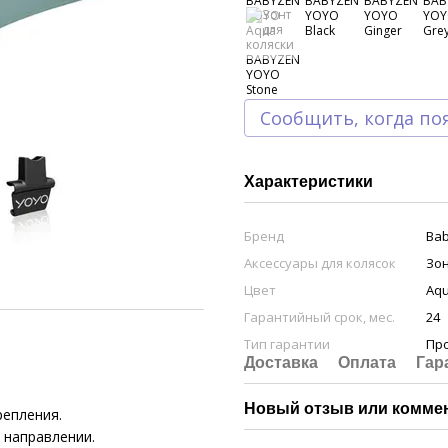
Сообщить, когда по
Характеристики
Бренд
Ba
Аксессуары для колясок
Зон
Цвет
Aq
Гарантийный срок, мес.
24
Тип гарантии
Пр
Доставка
Оплата
Гар
Новый отзыв или комме
репления.
 направлении.