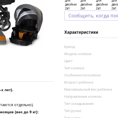
Сообщить, когда по
Характеристики
Бренд
Модель коляски
Цвет
Тип коляски
Особенности коляски
Возраст ребенка
Максимальный вес ребенка
х лет).
Направление коляски
Тип складывания
етаются отдельно).
Тип ручки
сяцев (вес до 9 кг):
Тип колес