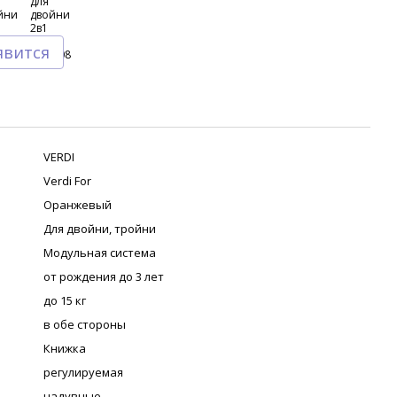
явится
VERDI
Verdi For
Оранжевый
Для двойни, тройни
Модульная система
от рождения до 3 лет
до 15 кг
в обе стороны
Книжка
регулируемая
надувные