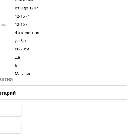
от 8 до 12 кг
12-16 кг
ком
12-16 кг
4-х колесная
до 5кг
60-70см
Да
6
Магазин
антия
нтарий