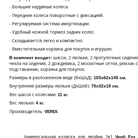
- Большие надувные колеса.
- Передние колеса поворотные с фиксацией.
- Регулируемая система амортизации.
- Удобный ножной тормоз задних колес.
- Складывается легко и компактно.
- Вместительная корзина для покупок и игрушек.
шасси, 2 люльки, 2 прогулочных сидения
В комплект входит:
чехла на сидения, 2 дождевика, 2 москитные сетки, рюкзак-
подстаканник, корзина для покупок.
Размеры в разложенном виде (ВхШхД):
103х62х145 см.
Внутренние размеры люльки (ДхШхВ):
70х32х18 см.
Вес шасси с колесами:
11 кг.
Вес люльки:
4 кг.
Производитель:
VERDI
.
Универсальная коляска для двойни 2в1
Verdi For 