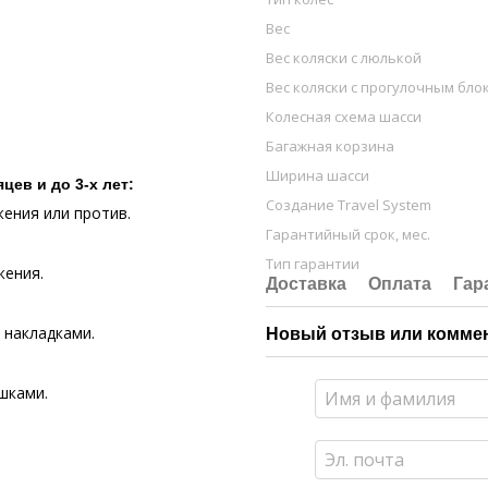
Вес
Вес коляски с люлькой
Вес коляски с прогулочным бло
Колесная схема шасси
Багажная корзина
Ширина шасси
цев и до 3-х лет:
Создание Travel System
жения или против.
Гарантийный срок, мес.
Тип гарантии
жения.
Доставка
Оплата
Гар
 накладками.
Новый отзыв или комме
шками.