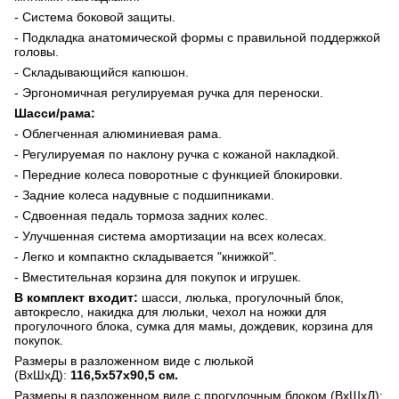
- Система боковой защиты.
- Подкладка анатомической формы с правильной поддержкой
головы.
- Складывающийся капюшон.
- Эргономичная регулируемая ручка для переноски.
Шасси/рама:
- Облегченная алюминиевая рама.
- Регулируемая по наклону ручка с кожаной накладкой.
- Передние колеса поворотные с функцией блокировки.
- Задние колеса надувные с подшипниками.
- Сдвоенная педаль тормоза задних колес.
- Улучшенная система амортизации на всех колесах.
- Легко и компактно складывается "книжкой".
- Вместительная корзина для покупок и игрушек.
В комплект входит:
шасси,
люлька,
прогулочный блок,
автокресло, накидка для люльки, чехол на ножки для
прогулочного блока, сумка для мамы, дождевик, корзина для
покупок.
Размеры в разложенном виде с люлькой
(ВхШхД):
116,5х57х90,5 см.
Размеры в разложенном виде с прогулочным блоком (ВхШхД):