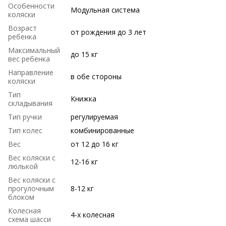
Особенности
Модульная система
коляски
Возраст
от рождения до 3 лет
ребенка
Максимальный
до 15 кг
вес ребенка
Направление
в обе стороны
коляски
Тип
Книжка
складывания
Тип ручки
регулируемая
Тип колес
комбинированные
Вес
от 12 до 16 кг
Вес коляски с
12-16 кг
люлькой
Вес коляски с
прогулочным
8-12 кг
блоком
Колесная
4-х колесная
схема шасси