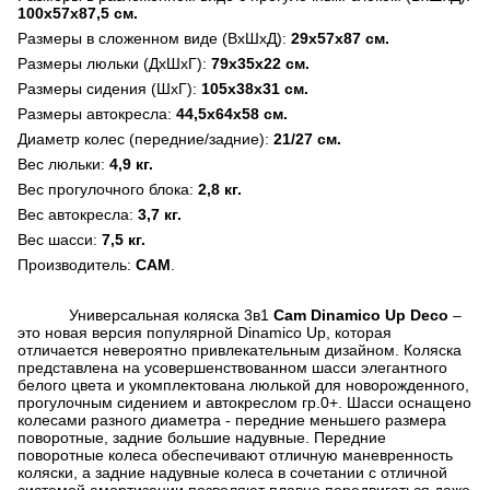
100х57х87,5 см.
Размеры в сложенном виде (ВхШхД):
29х57х87 см.
Размеры люльки (ДхШхГ):
79х35х22 см.
Размеры сидения (ШхГ):
105х38х31 см.
Размеры автокресла:
44,5х64х58 см.
Диаметр колес (передние/задние):
21/27 см.
Вес люльки:
4,9 кг.
Вес прогулочного блока:
2,8 кг.
Вес автокресла:
3,7 кг.
Вес шасси:
7,5 кг.
Производитель:
CAM
.
Универсальная коляска 3в1
Cam Dinamico Up Deco
–
это новая версия популярной Dinamico Up, которая
отличается невероятно привлекательным дизайном. Коляска
представлена на усовершенствованном шасси элегантного
белого цвета и укомплектована люлькой для новорожденного,
прогулочным сидением и автокреслом гр.0+. Шасси оснащено
колесами разного диаметра - передние меньшего размера
поворотные, задние большие надувные. Передние
поворотные колеса обеспечивают отличную маневренность
коляски, а задние надувные колеса в сочетании с отличной
системой амортизации позволяют плавно передвигаться даже