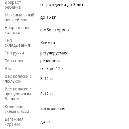
Возраст
от рождения до 3 лет
ребенка
Максимальный
до 15 кг
вес ребенка
Направление
в обе стороны
коляски
Тип
Книжка
складывания
Тип ручки
регулируемая
Тип колес
резиновые
Вес
от 8 до 12 кг
Вес коляски с
8-12 кг
люлькой
Вес коляски с
прогулочным
8-12 кг
блоком
Колесная
4-х колесная
схема шасси
Багажная
до 5кг
корзина