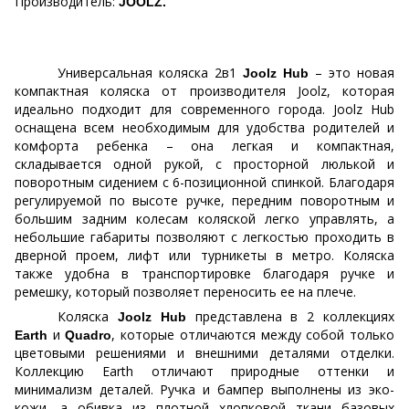
Производитель:
JOOLZ
.
Универсальная коляска 2в1
– это новая
Joolz Hub
компактная коляска от производителя
Joolz
, которая
идеально подходит для современного города. Joolz Hub
оснащена всем необходимым для удобства родителей и
комфорта ребенка – она легкая и компактная,
складывается одной рукой, с просторной люлькой и
поворотным сидением с 6-позиционной спинкой. Благодаря
регулируемой по высоте ручке, передним поворотным и
большим задним колесам коляской легко управлять, а
небольшие габариты позволяют с легкостью проходить в
дверной проем, лифт или турникеты в метро. Коляска
также удобна в транспортировке благодаря ручке и
ремешку, который позволяет переносить ее на плече.
Коляска
представлена в 2 коллекциях
Joolz Hub
и
, которые отличаются между собой только
Earth
Quadro
цветовыми решениями и внешними деталями отделки.
Коллекцию Earth отличают природные оттенки и
минимализм деталей. Ручка и бампер выполнены из эко-
кожи, а обивка из плотной хлопковой ткани базовых