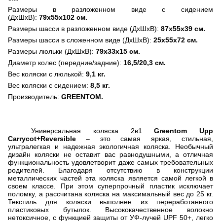
Размеры в разложенном виде с сидением
(ДхШхВ):
79х55х102 см.
Размеры шасси в разложенном виде (ДхШхВ):
87х55х39 см.
Размеры шасси в сложенном виде (ДхШхВ):
25х55х72 см.
Размеры люльки (ДхШхВ):
79х33х15 см.
Диаметр колес (передние/задние):
16,5/20,3 см.
Вес коляски с люлькой:
9,1 кг.
Вес коляски с сидением:
8,5 кг.
Производитель:
GREENTOM
.
Универсальная коляска 2в1
Greentom Upp
Carrycot+Reversible
– это самая яркая, стильная,
ультралегкая и надежная экологичная коляска. Необычный
дизайн коляски не оставит вас равнодушными, а отличная
функциональность удовлетворит даже самых требовательных
родителей. Благодаря отсутствию в конструкции
металлических частей эта коляска является самой легкой в
своем классе. При этом суперпрочный пластик исключает
поломку, а рассчитана коляска на максимальный вес до 25 кг.
Текстиль для коляски выполнен из переработанного
пластиковых бутылок. Высококачественное волокно
нетоксичное, с функцией защиты от УФ-лучей
UPF
50+, легко