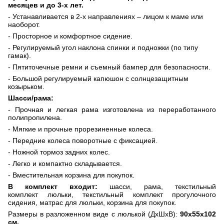
месяцев и до 3-х лет.
- Устанавливается в 2-х направлениях – лицом к маме или
наоборот.
- Просторное и комфортное сидение.
- Регулируемый угол наклона спинки и подножки (по типу
гамак).
- Пятиточечные ремни и съемный бампер для безопасности.
- Большой регулируемый капюшон с солнцезащитным
козырьком.
Шасси/рама:
- Прочная и легкая рама изготовлена из переработанного
полипропилена.
- Мягкие и прочные прорезиненные колеса.
- Передние колеса поворотные с фиксацией.
- Ножной тормоз задних колес.
- Легко и компактно складывается.
- Вместительная корзина для покупок.
В комплект входит:
шасси,
рама, текстильный
комплект
люльки, текстильный комплект прогулочного
сидения,
матрас для люльки
, корзина для покупок.
Размеры в разложенном виде с люлькой (ДхШхВ):
90х55х102
см.