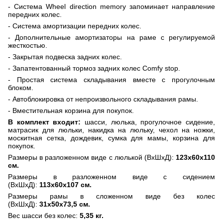
- Система
Wheel
direction
memory
запоминает направление
передних колес.
- Система амортизации передних колес.
- Дополнительные амортизаторы на раме с регулируемой
жесткостью.
- Закрытая подвеска задних колес.
- Запатентованный тормоз задних колес
Comfy
stop
.
- Простая система складывания вместе с прогулочным
блоком.
- Автоблокировка от непроизвольного складывания рамы.
- Вместительная корзина для покупок.
В комплект входит:
шасси, люлька, прогулочное сидение,
матрасик для люльки, накидка на люльку, чехол на ножки,
москитная сетка, дождевик, сумка для мамы, корзина для
покупок.
Размеры в разложенном виде с люлькой (ВхШхД):
123x60х110
см.
Размеры в разложенном виде с сидением
(ВхШхД):
113x60х107 см.
Размеры рамы в сложенном виде без колес
(ВхШхД):
31x50х73,5 см.
Вес шасси без колес:
5,35 кг.