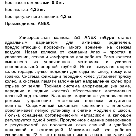
Вес шасси с колесами:
9,3 кг.
Вес люльки:
4,35 кг.
Вес прогулочного сидения:
4,2 кг.
Производитель:
ANEX
.
Универсальная коляска 2в1
ANEX m/type
станет
идеальным вариантом для активных родителей,
предпочитающих проводить много времени на свежем
воздухе. Новая коляска от компании
Anex
– простая в
управлении, легкая и комфортная для ребенка. Рама коляски
выполнена из упрочненного материала и усилена
дополнительной опорной трубкой. Новая выпуклая форма
колес гораздо лучше подходит для езды по снегу, песку или
гравию. Система фиксации передних колес устраняет тряску
колес, а система памяти запоминает направление колес при
отрыве от земли. Тройная система амортизации (на раме,
передних и задних колесах) обеспечивает максимально
плавный ход коляски. Благодаря маркировке установленного
режима, управление жесткостью подвески интуитивно
понятно. Современный механизм крепления с кнопками
обеспечивает легкую установку и снятие модулей с шасси.
Люлька оснащена ортопедическим матрасиком, а капюшон
регулируется одной рукой. Прогулочное сидение реверсивное
с регулируемой до положения лежа спинкой и удобной
подножкой с вентиляцией. Максимальный вес ребенка
увеличен до 22 кг, что позволяет использовать прогулочный