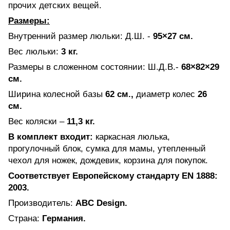
прочих детских вещей.
Размеры:
Внутренний размер люльки: Д.Ш. -
95×27 см.
Вес люльки:
3 кг.
Размеры в сложенном состоянии:
Ш.Д.В.-
68×82×29
см.
Ширина колесной базы
62 см.,
диаметр колес
26
см.
Вес коляски –
11,3 кг.
В комплект входит:
каркасная люлька,
прогулочный блок, сумка для мамы, утепленный
чехол для ножек, дождевик, корзина для покупок.
Соответствует Европейскому стандарту
EN
1888:
2003.
Производитель:
ABC Design
.
Страна:
Германия.