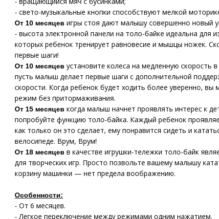
- вращающийся мяч с бусинками;
- свето-музыкальные кнопки способствуют мелкой моторике
игры стоя дают малышу совершенно новый у
От 10 месяцев
- высота электронной панели на толо-байке идеальна для из
которых ребенок тренирует равновесие и мышцы ножек. Ск
первые шаги!
установите колеса на медленную скорость в
От 10 месяцев
пусть малыш делает первые шаги с дополнительной поддер
скорости. Когда ребенок будет ходить более уверенно, вы
режим без притормаживания.
когда малыш начнет проявлять интерес к де
От 15 месяцев
попробуйте функцию толо-байка. Каждый ребенок проявляет
как только он это сделает, ему понравится сидеть и катат
велосипеде. Врум, Врум!
в качестве игрушки-тележки толо-байк явл
От 18 месяцев
для творческих игр. Просто позвольте вашему малышу катат
корзину машинки — нет предела воображению.
Особенности:
- От 6 месяцев.
- Легкое переключение между режимами одним нажатием.