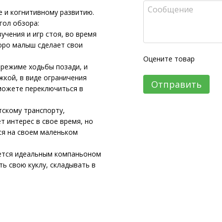
 и когнитивному развитию.
гол обзора:
учения и игр стоя, во время
оро малыш сделает свои
Оцените товар
 режиме ходьбы позади, и
жкой, в виде ограничения
Отправить
 можете переключиться в
тскому транспорту,
 интерес в свое время, но
ься на своем маленьком
яется идеальным компаньоном
ь свою куклу, складывать в