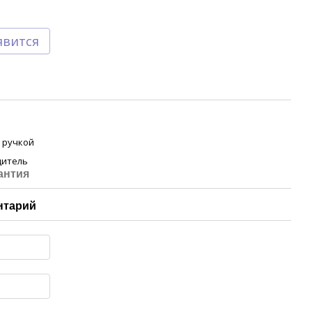
явится
с ручкой
дитель
антия
нтарий