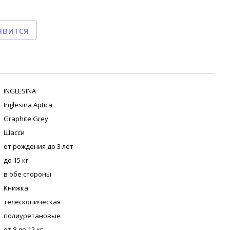
явится
INGLESINA
Inglesina Aptica
Graphite Grey
Шасси
от рождения до 3 лет
до 15 кг
в обе стороны
Книжка
телескопическая
полиуретановые
от 8 до 12 кг