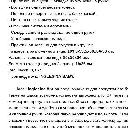
- Приятная на ощуупь накладка из эко-кожи на ручке.
- Большие полиуретановые колеса.
- Передние поворотные колеса с блокировкой.
- Центральный тормоз задних колес.
- Отличная система амортизации.
- Складывание и раскладывание одной рукой.
- Устойчива в сложенном виде.
- Практичная корзина для покупок и игрушек.
Размеры в разложенном виде:
109,5-99,5х50х84-96 см.
Размеры в сложенном виде:
90x50х34 см.
Диаметр колес (передние/задние):
19/26 см.
Вес шасси:
8,3 кг.
Производитель:
INGLESINA
BABY
.
Шасси
Inglesina Aptica
предназначено для прогулочного бло
Также на шасси возможна установка автокресла гр. 0+ Inglesin
комфортно прогуливаться с коляской как в городе, так и в пос
маневренность и удобство в управлении обеспечивается за сч
и сплошной ручки, которая легко регулируется по высоте. За
сложения позволяет складывать и раскладывать коляску одни
сложенном виде коляска устойчива, при этом она не касается 