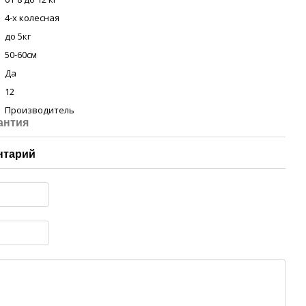
4-х колесная
до 5кг
50-60см
Да
12
Производитель
антия
нтарий