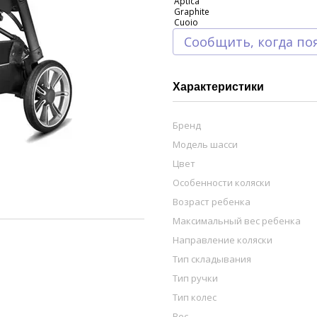
Сообщить, когда по
Характеристики
Бренд
Модель шасси
Цвет
Особенности коляски
Возраст ребенка
Максимальный вес ребенка
Направление коляски
Тип складывания
Тип ручки
Тип колес
Вес