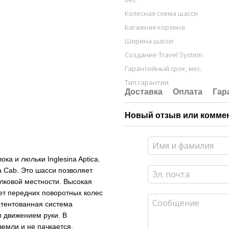
Колесная схема шасси
Багажная корзина
Ширина шасси
Создание Travel System
Гарантийный срок, мес.
Тип гарантии
Доставка
Оплата
Гар
Новый отзыв или комме
ка и люльки Inglesina Aptica.
a Cab. Это шасси позволяет
елковой местности. Высокая
ет передних поворотных колес
патентованная система
м движением руки. В
земли и не пачкается.