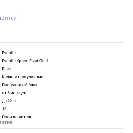
явится
Evenflo
Evenflo Xpand Pivot Gold
Black
Коляски прогулочные
Прогулочный блок
от 6 месяцев
до 22 кг
12
Производитель
антия