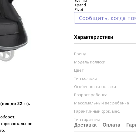
Сообщить, когда по
Характеристики
Бренд
Модель коляски
Цвет
Тип коляски
Особенности коляски
Возраст ребенка
Максимальный вес ребенка
вес до 22 кг).
Гарантийный срок, мес.
оборот.
Тип гарантии
 горизонтальное.
Доставка
Оплата
Гар
то.