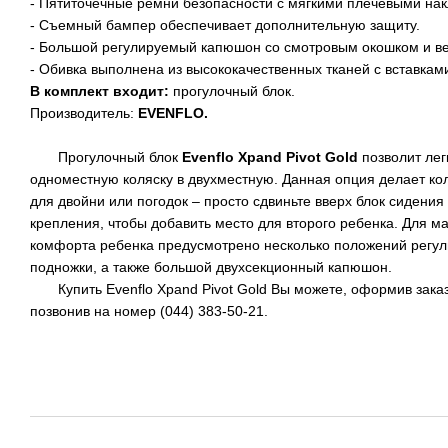
- Пятиточечные ремни безопасности с мягкими плечевыми на
- Съемный бампер обеспечивает дополнительную защиту.
- Большой регулируемый капюшон со смотровым окошком и в
- Обивка выполнена из высококачественных тканей с вставками
В комплект входит:
прогулочный блок.
Производитель:
EVENFLO
.
Прогулочный блок
Evenflo Xpand Pivot Gold
позволит ле
одноместную коляску в двухместную. Данная опция делает к
для двойни или погодок – просто сдвиньте вверх блок сидения
крепления, чтобы добавить место для второго ребенка. Для м
комфорта ребенка предусмотрено несколько положений регул
подножки, а также большой двухсекционный капюшон.
Купить Evenflo Xpand Pivot Gold Вы можете, оформив заказ у
позвонив на номер (044) 383-50-21.