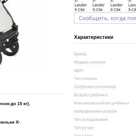
Сообщить, когда по
Характеристики
Бренд
Модель коляски
Цвет
Тип коляски
Особенности коляски
Возраст ребенка
Максимальный вес ребенка
сом до 15 кг).
Направление коляски
Тип складывания
люльки
X
-
Тип ручки
Тип колес