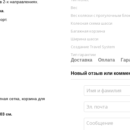
в 2-х направлениях.
Вес
жа
.
Вес коляски с прогулочным бло
орт.
Колесная схема шасси
Багажная корзина
Ширина шасси
Создание Travel System
Тип гарантии
Доставка
Оплата
Гар
Новый отзыв или комме
тная сетка, корзина для
03 см.