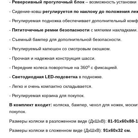
-
Реверсивный прогулочный блок
– возможность установки 
- Сидение-ковш
регулируется по наклону до положения ле
- Регулируемая подножка обеспечивает дополнительный комф
-
Пятиточечные ремни безопасности
с мягкими накладками.
- Съемный бампер для дополнительной безопасности.
- Регулируемый капюшон со смотровым окошком.
- Прочная и надежная конструкция шасси.
о
- Передние колеса поворотные на 360
с фиксацией.
-
Светодиодная
LED
-подсветка
в подножке.
- Легко и очень компактно складывается.
- Регулируемая корзина для покупок.
В комплект входит:
коляска, бампер, чехол для ножек, моски
покупок.
Размеры коляски в разложенном виде (ДхШхВ):
81-91х60х88-1
Размеры коляски в сложенном виде (ДхШхВ):
91х60х32 см.