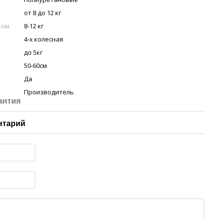
от 8 до 12 кг
ком
8-12 кг
4-х колесная
до 5кг
50-60см
Да
Производитель
антия
нтарий