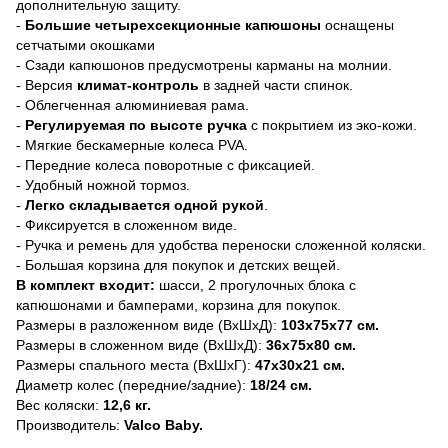
дополнительную защиту.
-
Большие четырехсекционные капюшоны
оснащены
сетчатыми окошками
- Сзади капюшонов предусмотрены карманы на молнии.
- Версия
климат-контроль
в задней части спинок.
- Облегченная алюминиевая рама.
-
Регулируемая по высоте ручка
с покрытием из эко-кожи.
- Мягкие бескамерные колеса PVA.
- Передние колеса поворотные с фиксацией.
- Удобный ножной тормоз.
-
Легко складывается одной рукой
.
- Фиксируется в сложенном виде.
- Ручка и ремень для удобства переноски сложенной коляски.
- Большая корзина для покупок и детских вещей.
В комплект входит:
шасси,
2 прогулочных блока с
капюшонами и бамперами, корзина для покупок.
Размеры в разложенном виде (ВхШхД):
103x75х77 см.
Размеры в сложенном виде (ВхШхД):
36x75х80 см.
Размеры спального места (ВхШхГ):
47х30х21 см.
Диаметр колес (передние/задние):
18/24 см.
Вес коляски:
12,6 кг.
Производитель:
Valco Baby.