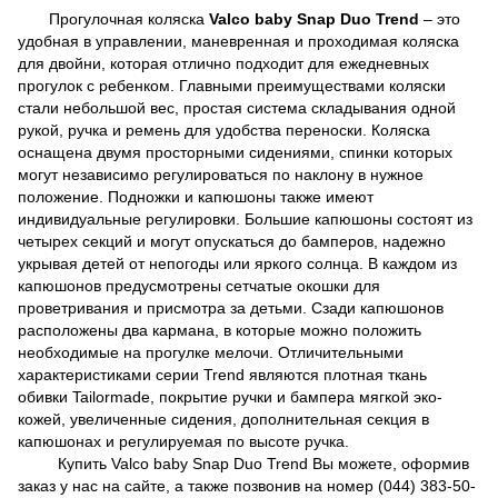
Прогулочная коляска
Valco
baby
Snap
Duo
Trend
– это
удобная в управлении, маневренная и проходимая коляска
для двойни, которая отлично подходит для ежедневных
прогулок с ребенком. Главными преимуществами коляски
стали небольшой вес, простая система складывания одной
рукой, ручка и ремень для удобства переноски. Коляска
оснащена двумя просторными сидениями, спинки которых
могут независимо регулироваться по наклону в нужное
положение. Подножки и капюшоны также имеют
индивидуальные регулировки. Большие капюшоны состоят из
четырех секций и могут опускаться до бамперов, надежно
укрывая детей от непогоды или яркого солнца. В каждом из
капюшонов предусмотрены сетчатые окошки для
проветривания и присмотра за детьми. Сзади капюшонов
расположены два кармана, в которые можно положить
необходимые на прогулке мелочи. Отличительными
характеристиками серии Trend являются плотная ткань
обивки Tailormade, покрытие ручки и бампера мягкой эко-
кожей, увеличенные сидения, дополнительная секция в
капюшонах и регулируемая по высоте ручка.
Купить Valco baby Snap Duo Trend Вы можете, оформив
заказ у нас на сайте, а также позвонив на номер (044) 383-50-