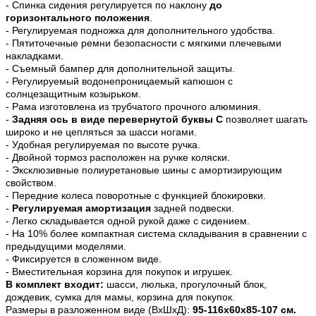
- Спинка сидения регулируется по наклону
до
горизонтального положения
.
- Регулируемая подножка для дополнительного удобства.
- Пятиточечные ремни безопасности с мягкими плечевыми
накладками.
- Съемный бампер для дополнительной защиты.
- Регулируемый водонепроницаемый капюшон с
солнцезащитным козырьком.
- Рама изготовлена из трубчатого прочного алюминия.
-
Задняя ось в виде перевернутой буквы С
позволяет шагать
широко и не цепляться за шасси ногами.
- Удобная регулируемая по высоте ручка.
- Двойной тормоз расположен на ручке коляски.
- Эксклюзивные полиуретановые шины с амортизирующим
свойством.
- Передние колеса поворотные с функцией блокировки.
-
Регулируемая амортизация
задней подвески.
- Легко складывается одной рукой даже с сидением.
- На 10% более компактная система складывания в сравнении с
предыдущими моделями.
- Фиксируется в сложенном виде.
- Вместительная корзина для покупок и игрушек.
В комплект входит:
шасси,
люлька,
прогулочный блок,
дождевик, сумка для мамы, корзина для покупок.
Размеры в разложенном виде (ВхШхД):
95-116х60х85-107 см.