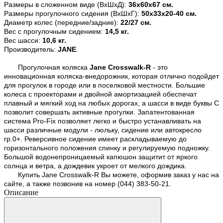
Размеры в сложенном виде (ВхШхД):
36х60х67 см.
Размеры прогулочного сидения (ВхШхГ):
50х33х20-40 см.
Диаметр колес (передние/задние):
22/27 см.
Вес с прогулочным сидением:
1
4,5 кг.
Вес шасси:
10,6 кг.
Производитель:
JANE
.
Прогулочная коляска
Jane Crosswalk-R
- это
инновационная коляска-внедорожник, которая отлично подойдет
для прогулок в городе или в поселковой местности. Большие
колеса с проекторами и двойной амортизацией обеспечат
плавный и мягкий ход на любых дорогах, а шасси в виде буквы С
позволит совершать активные прогулки. Запатентованная
система Pro-Fix позволяет легко и быстро устанавливать на
шасси различные модули - люльку, сидение или автокресло
гр.0+. Реверсивное сидение имеет раскладываемую до
горизонтального положения спинку и регулируемую подножку.
Большой водонепроницаемый капюшон защитит от яркого
солнца и ветра, а дождевик укроет от мелкого дождика.
Купить Jane Crosswalk-R Вы можете, оформив заказ у нас на
сайте, а также позвонив на номер (044) 383-50-21.
Описание