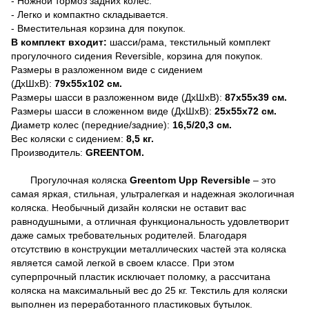
- Ножной тормоз задних колес.
- Легко и компактно складывается.
- Вместительная корзина для покупок.
В комплект входит:
шасси/рама, текстильный комплект
прогулочного сидения Reversible, корзина для покупок.
Размеры в разложенном виде с сидением
(ДхШхВ):
79х55х102 см.
Размеры шасси в разложенном виде (ДхШхВ):
87х55х39 см.
Размеры шасси в сложенном виде (ДхШхВ):
25х55х72 см.
Диаметр колес (передние/задние):
16,5/20,3 см.
Вес коляски с сидением:
8,5 кг.
Производитель:
GREENTOM
.
Прогулочная коляска
Greentom
Upp Reversible
– это
самая яркая, стильная, ультралегкая и надежная экологичная
коляска. Необычный дизайн коляски не оставит вас
равнодушными, а отличная функциональность удовлетворит
даже самых требовательных родителей. Благодаря
отсутствию в конструкции металлических частей эта коляска
является самой легкой в своем классе. При этом
суперпрочный пластик исключает поломку, а рассчитана
коляска на максимальный вес до 25 кг. Текстиль для коляски
выполнен из переработанного пластиковых бутылок.