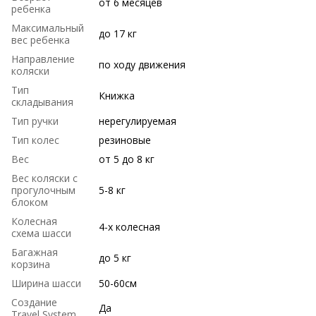
от 6 месяцев
ребенка
Максимальный
до 17 кг
вес ребенка
Направление
по ходу движения
коляски
Тип
Книжка
складывания
Тип ручки
нерегулируемая
Тип колес
резиновые
Вес
от 5 до 8 кг
Вес коляски с
прогулочным
5-8 кг
блоком
Колесная
4-х колесная
схема шасси
Багажная
до 5 кг
корзина
Ширина шасси
50-60см
Создание
Да
Travel System