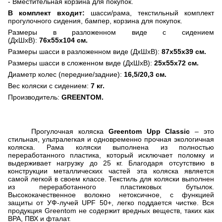
- Вместительная корзина для покупок.
В комплект входит:
шасси/рама, текстильный комплект
прогулочного сидения, бампер, корзина для покупок.
Размеры в разложенном виде с сидением
(ДхШхВ):
76х55х104 см.
Размеры шасси в разложенном виде (ДхШхВ):
87х55х39 см.
Размеры шасси в сложенном виде (ДхШхВ):
25х55х72 см.
Диаметр колес (передние/задние):
16,5/20,3 см.
Вес коляски с сидением:
7 кг.
Производитель:
GREENTOM.
Прогулочная коляска
Greentom
Upp
Classic
– это
стильная, ультралегкая и одновременно прочная экологичная
коляска. Рама коляски выполнена из полностью
переработанного пластика, который исключает поломку и
выдерживает нагрузку до 25 кг. Благодаря отсутствию в
конструкции металлических частей эта коляска является
самой легкой в своем классе. Текстиль для коляски выполнен
из переработанного пластиковых бутылок.
Высококачественное волокно нетоксичное, с функцией
защиты от УФ-лучей UPF 50+, легко поддается чистке. Вся
продукция Greentom не содержит вредных веществ, таких как
BPA, ПВХ и фталат.