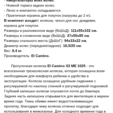
-
Амортизаторы всех колес
.
- Ножной тормоз задних колес.
- Легко и компактно складывается.
- Практичная корзина для покупок (нагрузка до 2 кг).
В комплект входит:
коляска, чехол для ног, дождевик,
корзина для покупок.
Размеры в разложенном виде (ВхШхД):
111х55х102 см.
Размеры в сложенном виде (ВхШхД):
37х55х85 см.
Размеры спального места (ДхШхГ):
94х33х22 см.
Диаметр колес (передние/задние):
16,5/20 см.
Вес:
8,4 кг.
Производитель:
El
Camino
.
Прогулочная коляска
El Camino X3 ME 1025
- это
всесезонная трехколесная коляска, которая оснащена всем
необходимым для комфорта ребенка и удобства в
эксплуатации. Коляска оснащена удобным сидением с
регулируемой по наклону спинкой и регулируемой подножкой.
Глубокий капюшон коляски опускается почти до бампера.
Задняя часть капюшона открывается для вентиляции в жаркое
время года. Ткань обивки имеет водоотталкивающую
пропитку, благодаря чему коляска отлично подходит для
использования в межсезонье. Для холодного времени года в