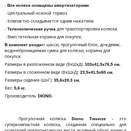
-
.
Все колеса оснащены амортизаторами
- Центральный ножной тормоз.
- Компактно складывается одним нажатием.
-
для транспортировки коляски.
Телескопическая ручка
- Вместительная корзина для покупок.
шасси, прогулочный блок, дождевик,
В комплект входит:
водонепроницаемая сумка для коляски, корзина для
покупок.
Размеры в разложенном виде (ВхШхД):
103х41,5х76,5 см.
Размеры в сложенном виде (ВхШхД):
23,5х41,5х60 см.
Размеры сидения (ШхГ):
35,6х20,3 см.
Вес:
5,6 кг.
Производитель:
DIONO
.
Прогулочная коляска
– это
Diono Traverze
суперкомпактная коляска, созданная специально для
родителей предпочитающих вести активный образ жизни и