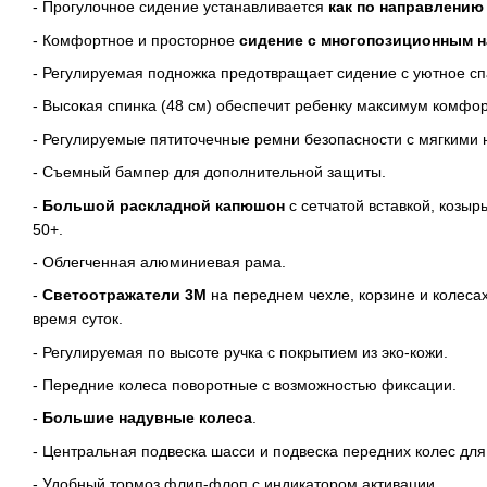
- Прогулочное сидение устанавливается
как по направлению 
- Комфортное и просторное
сидение с многопозиционным н
- Регулируемая подножка предотвращает сидение с уютное сп
- Высокая спинка (48 см) обеспечит ребенку максимум комфор
-
Регулируемые пятиточечные ремни безопасности с мягкими 
- Съемный бампер для дополнительной защиты.
-
Большой раскладной капюшон
с сетчатой вставкой, козыр
50+.
- Облегченная алюминиевая рама.
-
Светоотражатели 3M
на переднем чехле, корзине и колеса
время суток.
- Регулируемая по высоте ручка с покрытием из эко-кожи.
- Передние колеса поворотные с возможностью фиксации.
-
Большие надувные колеса
.
- Центральная подвеска шасси и подвеска передних колес для
- Удобный тормоз флип-флоп с индикатором активации.