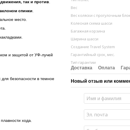
движения, так и против
.
Вес
аклоном спинки
.
Вес коляски с прогулочным бло
альное место.
Колесная схема шасси
та.
Багажная корзина
накладками.
Ширина шасси
Создание Travel System
Гарантийный срок, мес.
ьком и защитой от УФ-лучей
Тип гарантии
Доставка
Оплата
Гар
х для безопасности в темное
Новый отзыв или комме
 плавности хода.