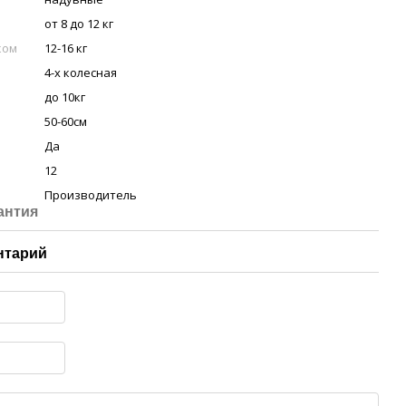
от 8 до 12 кг
ком
12-16 кг
4-х колесная
до 10кг
50-60см
Да
12
Производитель
антия
нтарий