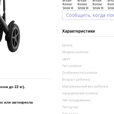
Сообщить, когда по
Характеристики
Бренд
Модель коляски
Цвет
Тип коляски
Особенности коляски
Возраст ребенка
Максимальный вес ребенка
сом до 22 кг).
Направление коляски
Тип складывания
х или автокресла
Тип ручки
Тип колес