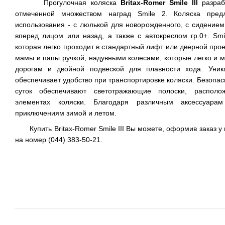
Прогулочная коляска
Britax-Romer
Smile
III
разра
отмеченной множеством наград Smile 2. Коляска предл
использования - с люлькой для новорожденного, с сидение
вперед лицом или назад, а также с автокреслом гр.0+. Smil
которая легко проходит в стандартный лифт или дверной про
мамы и папы ручкой, надувными колесами, которые легко и 
дорогам и двойной подвеской для плавности хода. Уник
обеспечивает удобство при транспортировке коляски. Безопас
суток обеспечивают светотражающие полоски, располо
элементах коляски. Благодаря различным аксессуара
приключениям зимой и летом.
Купить Britax-Romer Smile III Вы можете, оформив заказ у н
на номер (044) 383-50-21.