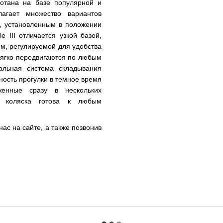
ботана
на базе популярной и
агает множество вариантов
м, установленным в положении
e III отличается узкой базой,
ем, регулируемой для удобства
мягко передвигаются по любым
альная система складывания
ность прогулки в темное время
женные сразу в нескольких
м коляска готова к любым
ас на сайте, а также позвонив