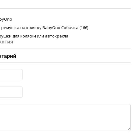
byOno
гремушка на коляску BabyOno Собачка (166)
рушки для коляски или автокресла
антия
нтарий