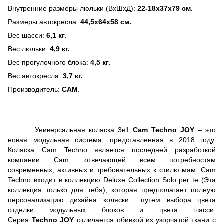
Внутренние размеры люльки (ВхШхД):
22-18х37х79 см.
Размеры автокресла:
44,5х64х58 см.
Вес шасси:
6,1 кг.
Вес люльки:
4,9 кг.
Вес прогулочного блока:
4,5 кг.
Вес автокресла:
3,7 кг.
Производитель:
CAM
.
Универсальная коляска 3в1
Cam Techno JOY
– это
новая модульная система, представленная в 2018 году.
Коляска
Cam
Techno
является последней разработкой
компании
Cam
, отвечающей всем потребностям
современных, активных и требовательных к стилю мам. Cam
Techno входит в коллекцию
Deluxe
Collection
Solo
per
te
(Эта
коллекция только для тебя), которая предполагает полную
персонализацию дизайна коляски путем выбора цвета
отделки модульных блоков и цвета шасси.
Серия
Techno
JOY
отличается обивкой из узорчатой ткани с