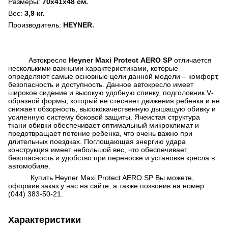
Размеры:
70х41х48 см.
Вес:
3,9 кг.
Производитель:
HEYNER
.
Автокресло
Heyner
Maxi Protect
AERO
SP
отличается
несколькими важными характеристиками, которые
определяют самые основные цели данной модели – комфорт,
безопасность и доступность. Данное автокресло имеет
широкое сидение и высокую удобную спинку, подголовник
V
-
образной формы, который не стесняет движения ребенка и не
снижает обзорность, высококачественную дышащую обивку и
усиленную систему боковой защиты. Ячеистая структура
ткани обивки обеспечивает оптимальный микроклимат и
предотвращает потение ребенка, что очень важно при
длительных поездках. Поглощающая энергию удара
конструкция имеет небольшой вес, что обеспечивает
безопасность и удобство при переноске и установке кресла в
автомобиле.
Купить Heyner Maxi Protect AERO SP Вы можете,
оформив заказ у нас на сайте, а также позвонив на номер
(044) 383-50-21.
Характеристики