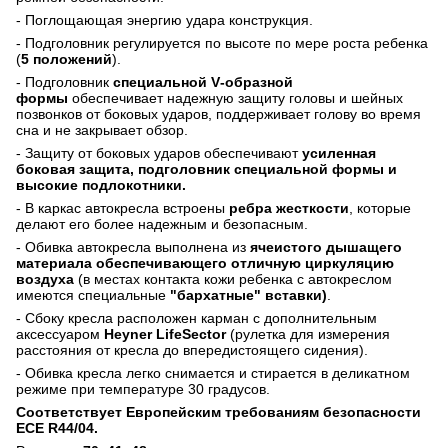
- Поглощающая энергию удара конструкция.
- Подголовник регулируется по высоте по мере роста ребенка
(
5 положений
).
- Подголовник
специальной
V
-образной
формы
обеспечивает надежную защиту головы и шейных
позвонков от боковых ударов, поддерживает голову во время
сна и не закрывает обзор.
- Защиту от боковых ударов обеспечивают
усиленная
боковая защита, подголовник специальной формы и
высокие подлокотники.
- В каркас автокресла встроены
ребра жесткости
, которые
делают его более надежным и безопасным.
- Обивка автокресла выполнена из
ячеистого дышащего
материала обеспечивающего отличную циркуляцию
воздуха
(в местах контакта кожи ребенка с автокреслом
имеются специальные
"бархатные" вставки
)
.
- Сбоку кресла расположен карман с дополнительным
аксессуаром
Heyner LifeSector
(рулетка для измерения
расстояния от кресла до впередистоящего сидения).
- Обивка кресла легко снимается и стирается в деликатном
режиме при температуре 30 градусов.
Соответствует Европейским требованиям безопасности
ECE R44/04.