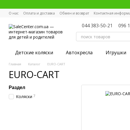
Перейти к основному контенту
О нас
Оплата и доставка
Обмен и возврат
Контактная информ
044 383-50-21
096 
Детские коляски
Автокресла
Игрушки
Главная
Каталог
EURO-CART
EURO-CART
Раздел
7
Коляски