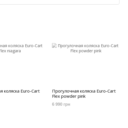
алышей и интерактивные игрушки, мобили,
ругое.
оздание высококачественной продукции,
Поэтому вся продукция Euro-Cart
и безопасности.
 материалов. Кроме того детские товары Euro-Cart
ми решениями расцветок, что очень нравится как
я коляска Euro-Cart
Прогулочная коляска Euro-Cart
Flex powder pink
6 990 грн