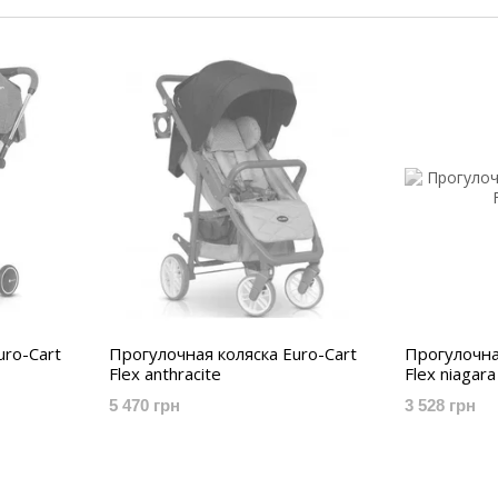
игровые комплексы, разнообразные игрушки для м
электромибили, велосипеды, песочницы и многое д
Главной задачей компании Euro-Cart является с
соответствующей мировым стандартам качества 
изготовлена из абсолютно безопасных для ребенка
отличаются привлекательным дизайном и красочны
детям, так и их родителям.
uro-Cart
Прогулочная коляска Euro-Cart
Прогулочна
Flex anthracite
Flex niagara
5 470 грн
3 528 грн