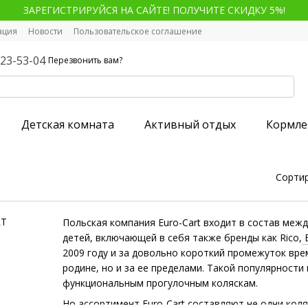
ЗАРЕГИСТРИРУЙСЯ НА САЙТЕ! ПОЛУЧИТЕ СКИДКУ 5%!
ация
Новости
Пользовательское соглашение
123-53-04
Перезвонить вам?
Детская комната
Активный отдых
Кормле
Сортир
Польская компания Euro-Cart входит в состав меж
детей, включающей в себя также бренды как Rico,
2009 году и за довольно короткий промежуток вре
родине, но и за ее пределами. Такой популярности
функциональным прогулочным коляскам.
Но ассортимент Euro-Cart составляют не одни кол