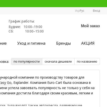
Укр
Рус
Вход
График работы:
Мой заказ
Будние: 10:00–19:00
Сб: 10:00–15:00
ние
Уход и гигиена
Бренды
АКЦИЯ
овка:
по популярности
сначала дешевле
по названию
дународной компании по производству товаров для
Easy Go
,
Explander. Компания Euro-Cart была основана в
мени успела завоевать популярность не только у себя на
 компания достигла благодаря своим красивым, легким и
яски, туда входят также автокресла, развивающие