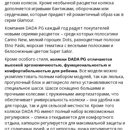
детских колясок. Кроме необычной расцветки коляска
дополняется игривыми бантиками, оборочками или
сердечками, которые придают ей романтичный образ как в
серии Glamour.
Компания DADA PG каждый год радует покупателей
новыми сериями расцветок – среди которых полосатики
Carino New, мелкий горошек Dots, разноцветные полоски
Etno Paski, морская тематика с веселыми полосками и
белоснежным цветом Super Sailor.
Кроме особого стиля,
коляски DADA PG отличаются
высокой эргономичностью, функциональностью и
. Все модели можно
комфортабельностью для ребенка
укомплектовать полным набором модулей, так как люлька,
прогулочный блок и автокресло легко устанавливаются на
специальное шасси. Шасси оснащено большими и
прочными колесами с пружинными амортизаторами, что
обеспечивает универсальность коляски – она удобна как
для города, так и для сельской местности. Кроме того
коляски DADA PG имеют полный набор всевозможных
регулировок – спинка откидывается для комфортного
отдыха, капюшон регулируется для максимальной защиты и
от солнечных лучей, и от непогоды, ручка регулируется по