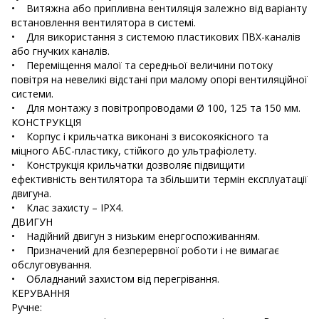
• Витяжна або припливна вентиляція залежно від варіанту
встановлення вентилятора в системі.
• Для використання з системою пластикових ПВХ-каналів
або гнучких каналів.
• Переміщення малої та середньої величини потоку
повітря на невеликі відстані при малому опорі вентиляційної
системи.
• Для монтажу з повітропроводами Ø 100, 125 та 150 мм.
КОНСТРУКЦІЯ
• Корпус і крильчатка виконані з високоякісного та
міцного АБС-пластику, стійкого до ультрафіолету.
• Конструкція крильчатки дозволяє підвищити
ефективність вентилятора та збільшити термін експлуатації
двигуна.
• Клас захисту – IPX4.
ДВИГУН
• Надійний двигун з низьким енергоспоживанням.
• Призначений для безперервної роботи і не вимагає
обслуговування.
• Обладнаний захистом від перегрівання.
КЕРУВАННЯ
Ручне: