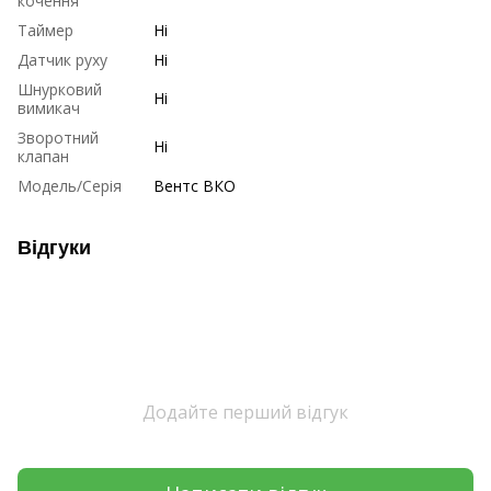
кочення
Таймер
Ні
Датчик руху
Ні
Шнурковий
Ні
вимикач
Зворотний
Ні
клапан
Модель/Серія
Вентс ВКО
Відгуки
Додайте перший відгук