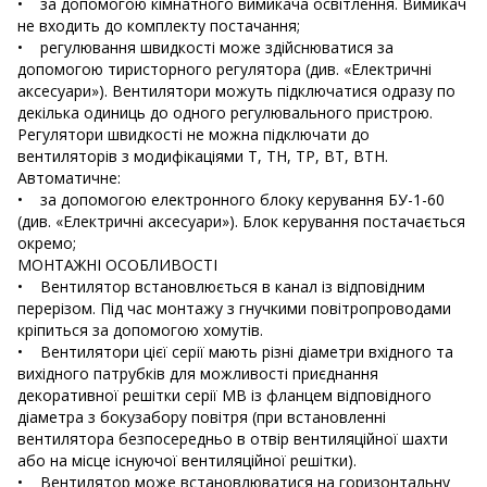
• за допомогою кімнатного вимикача освітлення. Вимикач
не входить до комплекту постачання;
• регулювання швидкості може здійснюватися за
допомогою тиристорного регулятора (див. «Електричні
аксесуари»). Вентилятори можуть підключатися одразу по
декілька одиниць до одного регулювального пристрою.
Регулятори швидкості не можна підключати до
вентиляторів з модифікаціями Т, ТН, ТР, ВТ, ВТН.
Автоматичне:
• за допомогою електронного блоку керування БУ-1-60
(див. «Електричні аксесуари»). Блок керування постачається
окремо;
МОНТАЖНІ ОСОБЛИВОСТІ
• Вентилятор встановлюється в канал із відповідним
перерізом. Під час монтажу з гнучкими повітропроводами
кріпиться за допомогою хомутів.
• Вентилятори цієї серії мають різні діаметри вхідного та
вихідного патрубків для можливості приєднання
декоративної решітки серії МВ із фланцем відповідного
діаметра з бокузабору повітря (при встановленні
вентилятора безпосередньо в отвір вентиляційної шахти
або на місце існуючої вентиляційної решітки).
• Вентилятор може встановлюватися на горизонтальну