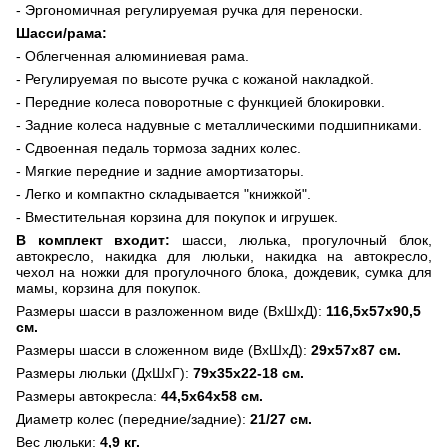
- Эргономичная регулируемая ручка для переноски.
Шасси/рама:
- Облегченная алюминиевая рама.
- Регулируемая по высоте ручка с кожаной накладкой.
- Передние колеса поворотные с функцией блокировки.
- Задние колеса надувные с металлическими подшипниками.
- Сдвоенная педаль тормоза задних колес.
- Мягкие передние и задние амортизаторы.
- Легко и компактно складывается "книжкой".
- Вместительная корзина для покупок и игрушек.
В комплект входит:
шасси,
люлька,
прогулочный блок,
автокресло, накидка для люльки, накидка на автокресло,
чехол на ножки для прогулочного блока, дождевик, сумка для
мамы, корзина для покупок.
Размеры шасси в разложенном виде (ВхШхД):
116,5х57х90,5
см.
Размеры шасси в сложенном виде (ВхШхД):
29х57х87 см.
Размеры люльки (ДхШхГ):
79х35х22-18 см.
Размеры автокресла:
44,5х64х58 см.
Диаметр колес (передние/задние):
21/27 см.
Вес люльки:
4,9 кг.