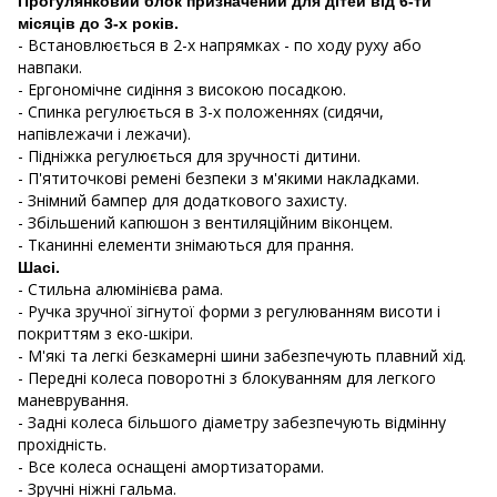
Прогулянковий блок призначений для дітей від 6-ти
місяців до 3-х років.
- Встановлюється в 2-х напрямках - по ходу руху або
навпаки.
- Ергономічне сидіння з високою посадкою.
- Спинка регулюється в 3-х положеннях (сидячи,
напівлежачи і лежачи).
- Підніжка регулюється для зручності дитини.
- П'ятиточкові ремені безпеки з м'якими накладками.
- Знімний бампер для додаткового захисту.
- Збільшений капюшон з вентиляційним віконцем.
- Тканинні елементи знімаються для прання.
Шасі.
- Стильна алюмінієва рама.
- Ручка зручної зігнутої форми з регулюванням висоти і
покриттям з еко-шкіри.
- М'які та легкі безкамерні шини забезпечують плавний хід.
- Передні колеса поворотні з блокуванням для легкого
маневрування.
- Задні колеса більшого діаметру забезпечують відмінну
прохідність.
- Все колеса оснащені амортизаторами.
- Зручні ніжні гальма.