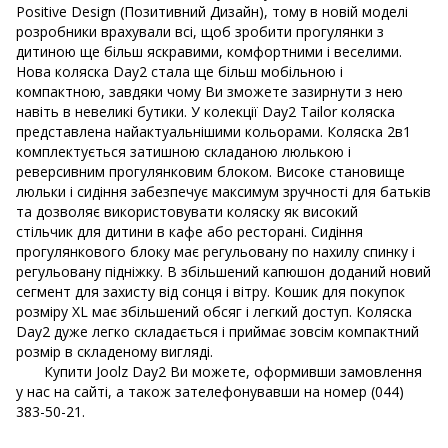
Positive Design (Позитивний Дизайн), тому в новій моделі
розробники врахували всі, щоб зробити прогулянки з
дитиною ще більш яскравими, комфортними і веселими.
Нова коляска Day2 стала ще більш мобільною і
компактною, завдяки чому Ви зможете зазирнути з нею
навіть в невеликі бутики. У колекції Day2 Tailor коляска
представлена ​​найактуальнішими кольорами. Коляска 2в1
комплектується затишною складаною люлькою і
реверсивним прогулянковим блоком. Високе становище
люльки і сидіння забезпечує максимум зручності для батьків
та дозволяє використовувати коляску як високий
стільчик для дитини в кафе або ресторані. Сидіння
прогулянкового блоку має регульовану по нахилу спинку і
регульовану підніжку. В збільшений капюшон доданий новий
сегмент для захисту від сонця і вітру. Кошик для покупок
розміру XL має збільшений обсяг і легкий доступ. Коляска
Day2 дуже легко складається і приймає зовсім компактний
розмір в складеному вигляді.
Купити Joolz Day2 Ви можете, оформивши замовлення
у нас на сайті, а також зателефонувавши на номер (044)
383-50-21.