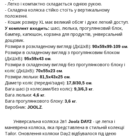
- Легко і компактно складається однією рукою.
- Складена коляска стійко стоїть у вертикальному
положенні.
- Кошик розміру XL має великий обсяг і дуже легкий доступ.
шасі, люлька, прогулянковий блок,
У комплект входить:
бампер, капюшон, корзина для продуктів, універсальний
дощовик.
Розміри в розкладеному вигляді (ДхШхВ):
.
90х59х99-109 см
Розміри в складеному вигляді з прогулянковим блоком
(ДхШхВ):
.
95х59х43 см
Розміри в складеному вигляді без прогулянкового блоку і
коліс (ДхШхВ):
.
70х55х23 см
Розміри люльки:
.
81,5х43х25 см
Діаметр коліс (передні/задні):
.
17,8/30,5 см
Вага шасі (з колесами/без коліс):
.
9,3/6,3 кг
Вага люльки:
.
4,6 кг
Вага прогулянкового блоку:
.
3,6 кг
Виробник:
.
JOOLZ
Універсальна коляска 2в1
- це легка і
Joolz DAY2
маневрена коляска, яка представлена ​​в стильній колекції
Tailor. Оновлення коляски Day2 відбувалося під ідеєю