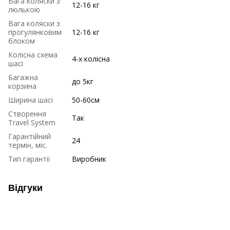
Вага коляски з
12-16 кг
люлькою
Вага коляски з
прогулянковим
12-16 кг
блоком
Колісна схема
4-х колісна
шасі
Багажна
до 5кг
корзина
Ширина шасі
50-60см
Створення
Так
Travel System
Гарантійний
24
термін, міс.
Тип гарантії
Виробник
Відгуки