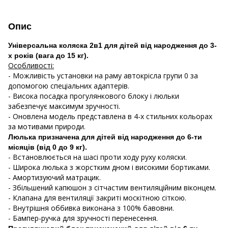
Опис
Універсальна коляска 2в1 для дітей від народження до 3-
х років (вага до 15 кг).
Особливості:
- Можливість установки на раму автокрісла групи 0 за
допомогою спеціальних адаптерів.
- Висока посадка прогулянкового блоку і люльки
забезпечує максимум зручності.
- Оновлена ​​модель представлена ​​в 4-х стильних кольорах
за мотивами природи.
Люлька призначена для дітей від народження до 6-ти
місяців (від 0 до 9 кг).
- Встановлюється на шасі проти ходу руху коляски.
- Широка люлька з жорстким дном і високими бортиками.
- Амортизуючий матрацик.
- Збільшений капюшон з сітчастим вентиляційним віконцем.
- Клапана для вентиляції закриті москітною сіткою.
- Внутрішня оббивка виконана з 100% бавовни.
- Бампер-ручка для зручності перенесення.