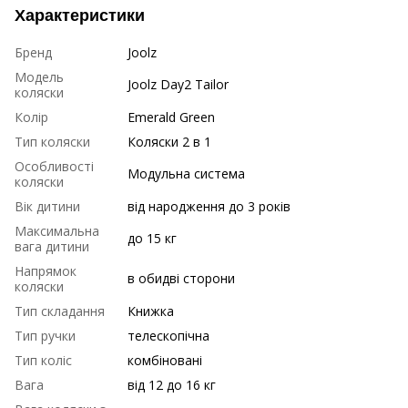
Характеристики
Бренд
Joolz
Модель
Joolz Day2 Tailor
коляски
Колір
Emerald Green
Тип коляски
Коляски 2 в 1
Особливості
Модульна система
коляски
Вік дитини
від народження до 3 років
Максимальна
до 15 кг
вага дитини
Напрямок
в обидві сторони
коляски
Тип складання
Книжка
Тип ручки
телескопічна
Тип коліс
комбіновані
Вага
від 12 до 16 кг