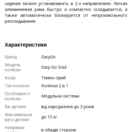
сидение можно устанавливать в 2-х направлениях. Легкая
алюминиевая рама быстро и компактно складывается, а
также автоматически блокируется от непроизвольного
раскладывания.
Характеристики
Бренд
EasyGo
Модель
Easy Go Soul
коляски
Колір
Темно-сірий
Тип коляски
Коляски 2 в 1
Особливості
Модульна система
коляски
Вік дитини
від народження до 3 років
Максимальна
до 15 кг
вага дитини
Напрямок
в обидві сторони