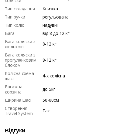
коляски
Тип складання
Книжка
Тип ручки
регульована
Тип коліс
надувні
Вага
від 8 до 12 кг
Вага коляски з
8-12 кг
люлькою
Вага коляски з
прогулянковим
8-12 кг
блоком
Колісна схема
4-х колісна
шасі
Багажна
до 5кг
корзина
Ширина шасі
50-60см
Створення
Так
Travel System
Відгуки