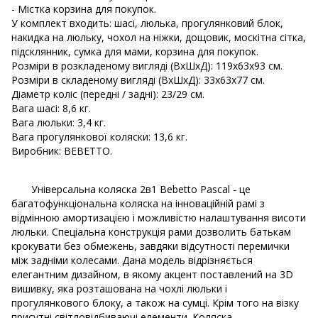
- Містка корзина для покупок.
У комплект входить: шасі, люлька, прогулянковий блок,
накидка на люльку, чохол на ніжки, дощовик, москітна сітка,
підсклянник, сумка для мами, корзина для покупок.
Розміри в розкладеному вигляді (ВхШхД): 119х63х93 см.
Розміри в складеному вигляді (ВхШхД): 33х63х77 см.
Діаметр коліс (передні / задні): 23/29 см.
Вага шасі: 8,6 кг.
Вага люльки: 3,4 кг.
Вага прогулянкової коляски: 13,6 кг.
Виробник: BEBETTO.
Універсальна коляска 2в1 Bebetto Pascal - це
багатофункціональна коляска на інноваційній рамі з
відмінною амортизацією і можливістю налаштування висоти
люльки. Спеціальна конструкція рами дозволить батькам
крокувати без обмежень, завдяки відсутності перемички
між задніми колесами. Дана модель відрізняється
елегантним дизайном, в якому акцент поставлений на 3D
вишивку, яка розташована на чохлі люльки і
прогулянкового блоку, а також на сумці. Крім того на візку
присутні світловідбиваючі елементи. Коляска