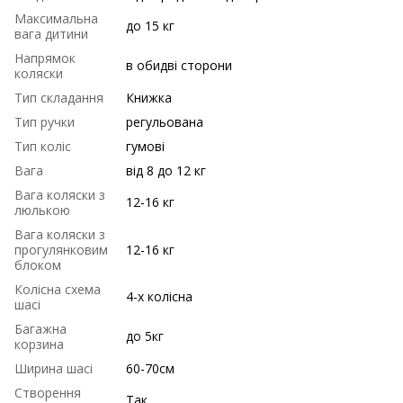
Максимальна
до 15 кг
вага дитини
Напрямок
в обидві сторони
коляски
Тип складання
Книжка
Тип ручки
регульована
Тип коліс
гумові
Вага
від 8 до 12 кг
Вага коляски з
12-16 кг
люлькою
Вага коляски з
прогулянковим
12-16 кг
блоком
Колісна схема
4-х колісна
шасі
Багажна
до 5кг
корзина
Ширина шасі
60-70см
Створення
Так