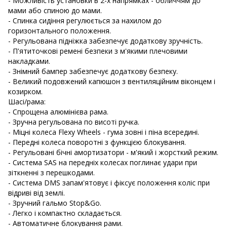
- Можливість установки в 2-х напрямках - обличчям до
мами або спиною до мами.
- Спинка сидіння регулюється за нахилом до
горизонтального положення.
- Регульована підніжка забезпечує додаткову зручність.
- П'ятиточкові ремені безпеки з м'якими плечовими
накладками.
- Знімний бампер забезпечує додаткову безпеку.
- Великий подовжений капюшон з вентиляційним віконцем і
козирком.
Шасі/рама:
- Спрощена алюмінієва рама.
- Зручна регульована по висоті ручка.
- Міцні колеса Flexy Wheels - гума зовні і піна всередині.
- Передні колеса поворотні з функцією блокування.
- Регульовані бічні амортизатори - м'який і жорсткий режим.
- Система SAS на передніх колесах поглинає удари при
зіткненні з перешкодами.
- Система DMS запам'ятовує і фіксує положення коліс при
відриві від землі.
- Зручний гальмо Stop&Go.
- Легко і компактно складається.
- Автоматичне блокування рами.