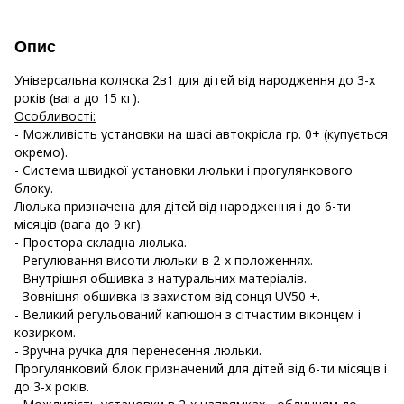
Опис
Універсальна коляска 2в1 для дітей від народження до 3-х
років (вага до 15 кг).
Особливості:
- Можливість установки на шасі автокрісла гр. 0+ (купується
окремо).
- Система швидкої установки люльки і прогулянкового
блоку.
Люлька призначена для дітей від народження і до 6-ти
місяців (вага до 9 кг).
- Простора складна люлька.
- Регулювання висоти люльки в 2-х положеннях.
- Внутрішня обшивка з натуральних матеріалів.
- Зовнішня обшивка із захистом від сонця UV50 +.
- Великий регульований капюшон з сітчастим віконцем і
козирком.
- Зручна ручка для перенесення люльки.
Прогулянковий блок призначений для дітей від 6-ти місяців і
до 3-х років.