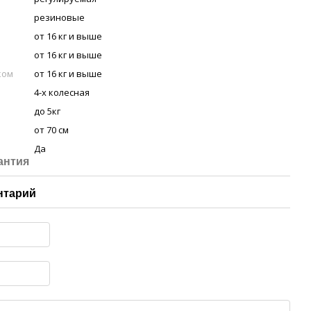
резиновые
от 16 кг и выше
от 16 кг и выше
ком
от 16 кг и выше
4-х колесная
до 5кг
от 70 см
Да
антия
нтарий