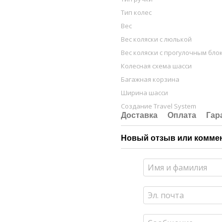
Тип колес
Вес
Вес коляски с люлькой
Вес коляски с прогулочным бло
Колесная схема шасси
Багажная корзина
Ширина шасси
Создание Travel System
Доставка
Оплата
Гар
Новый отзыв или комме