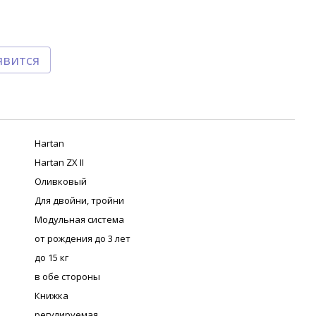
явится
Hartan
Hartan ZX II
Оливковый
Для двойни, тройни
Модульная система
от рождения до 3 лет
до 15 кг
в обе стороны
Книжка
регулируемая