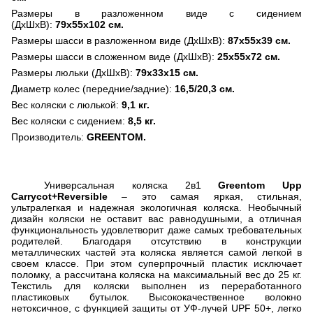
Размеры в разложенном виде с сидением
(ДхШхВ):
79х55х102 см.
Размеры шасси в разложенном виде (ДхШхВ):
87х55х39 см.
Размеры шасси в сложенном виде (ДхШхВ):
25х55х72 см.
Размеры люльки (ДхШхВ):
79х33х15 см.
Диаметр колес (передние/задние):
16,5/20,3 см.
Вес коляски с люлькой:
9,1 кг.
Вес коляски с сидением:
8,5 кг.
Производитель:
GREENTOM
.
Универсальная коляска 2в1
Greentom Upp
Carrycot+Reversible
– это самая яркая, стильная,
ультралегкая и надежная экологичная коляска. Необычный
дизайн коляски не оставит вас равнодушными, а отличная
функциональность удовлетворит даже самых требовательных
родителей. Благодаря отсутствию в конструкции
металлических частей эта коляска является самой легкой в
своем классе. При этом суперпрочный пластик исключает
поломку, а рассчитана коляска на максимальный вес до 25 кг.
Текстиль для коляски выполнен из переработанного
пластиковых бутылок. Высококачественное волокно
нетоксичное, с функцией защиты от УФ-лучей
UPF
50+, легко