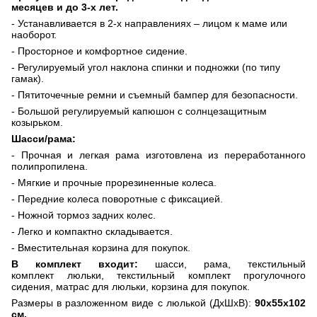
месяцев и до 3-х лет.
- Устанавливается в 2-х направлениях – лицом к маме или
наоборот.
- Просторное и комфортное сидение.
- Регулируемый угол наклона спинки и подножки (по типу
гамак).
- Пятиточечные ремни и съемный бампер для безопасности.
- Большой регулируемый капюшон с солнцезащитным
козырьком.
Шасси/рама:
- Прочная и легкая рама изготовлена из переработанного
полипропилена.
- Мягкие и прочные прорезиненные колеса.
- Передние колеса поворотные с фиксацией.
- Ножной тормоз задних колес.
- Легко и компактно складывается.
- Вместительная корзина для покупок.
В комплект входит:
шасси,
рама, текстильный
комплект
люльки, текстильный комплект прогулочного
сидения,
матрас для люльки
, корзина для покупок.
Размеры в разложенном виде с люлькой (ДхШхВ):
90х55х102
см.