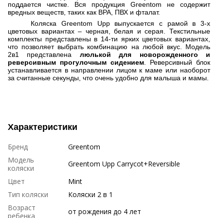
поддается чистке. Вся продукция
Greentom
не содержит
вредных веществ, таких как
BPA
,
ПВХ и фталат.
Коляска Greentom Upp
выпускается с рамой в 3-х
цветовых вариантах
–
черная, белая и серая. Текстильные
комплекты представлены в 14-ти ярких цветовых вариантах,
что позволяет выбрать комбинацию на любой вкус. Модель
2в1 представлена
люлькой для новорожденного и
реверсивным прогулочным сидением
. Реверсивный блок
устанавливается в направлении лицом к маме или наоборот
за считанные секунды, что очень удобно для малыша и мамы.
Характеристики
Бренд
Greentom
Модель
Greentom Upp Carrycot+Reversible
коляски
Цвет
Mint
Тип коляски
Коляски 2 в 1
Возраст
от рождения до 4 лет
ребенка