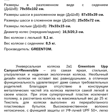
Размеры в разложенном виде с сидением
(ДхШхВ):
79х55х102 см.
Размеры шасси в разложенном виде (ДхШхВ):
87х55х39 см.
Размеры шасси в сложенном виде (ДхШхВ):
25х55х72 см.
Размеры люльки (ДхШхВ):
79х33х15 см.
Диаметр колес (передние/задние):
16,5/20,3 см.
Вес коляски с люлькой:
9,1 кг.
Вес коляски с сидением:
8,5 кг.
Производитель:
GREENTOM
.
Универсальная коляска 2в1
Greentom Upp
Carrycot+Reversible
– это самая яркая, стильная,
ультралегкая и надежная экологичная коляска. Необычный
дизайн коляски не оставит вас равнодушными, а отличная
функциональность удовлетворит даже самых требовательных
родителей. Благодаря отсутствию в конструкции
металлических частей эта коляска является самой легкой в
своем классе. При этом суперпрочный пластик исключает
поломку, а рассчитана коляска на максимальный вес до 25 кг.
Текстиль для коляски выполнен из переработанного
пластиковых бутылок. Высококачественное волокно
нетоксичное, с функцией защиты от УФ-лучей
UPF
50+, легко