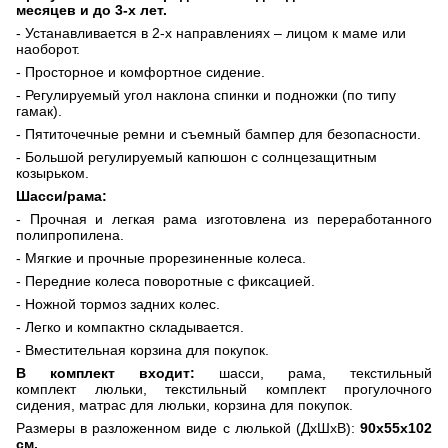
месяцев и до 3-х лет.
- Устанавливается в 2-х направлениях – лицом к маме или
наоборот.
- Просторное и комфортное сидение.
- Регулируемый угол наклона спинки и подножки (по типу
гамак).
- Пятиточечные ремни и съемный бампер для безопасности.
- Большой регулируемый капюшон с солнцезащитным
козырьком.
Шасси/рама:
- Прочная и легкая рама изготовлена из переработанного
полипропилена.
- Мягкие и прочные прорезиненные колеса.
- Передние колеса поворотные с фиксацией.
- Ножной тормоз задних колес.
- Легко и компактно складывается.
- Вместительная корзина для покупок.
В комплект входит:
шасси,
рама, текстильный
комплект
люльки, текстильный комплект прогулочного
сидения,
матрас для люльки
, корзина для покупок.
Размеры в разложенном виде с люлькой (ДхШхВ):
90х55х102
см.