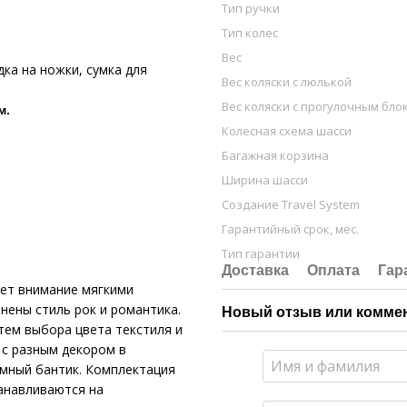
Тип ручки
Тип колес
Вес
дка на ножки, сумка для
Вес коляски с люлькой
Вес коляски с прогулочным бло
м.
Колесная схема шасси
Багажная корзина
Ширина шасси
Создание Travel System
Гарантийный срок, мес.
Тип гарантии
Доставка
Оплата
Гар
ет внимание мягкими
нены стиль рок и романтика.
Новый отзыв или комме
тем выбора цвета текстиля и
 с разным декором в
емный бантик. Комплектация
танавливаются на