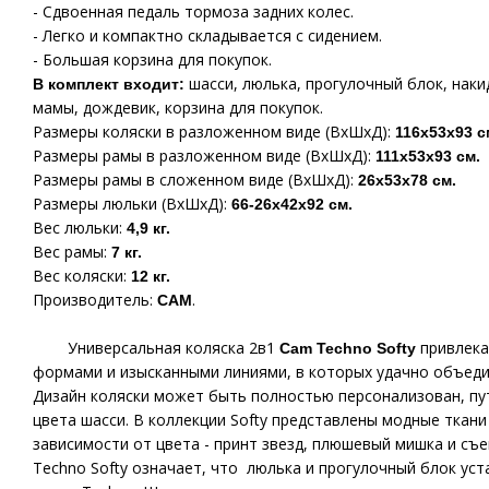
- Сдвоенная педаль тормоза задних колес.
- Легко и компактно складывается с сидением.
- Большая корзина для покупок.
шасси, люлька, прогулочный блок, наки
В комплект входит:
мамы, дождевик, корзина для покупок.
Размеры коляски в разложенном виде (ВхШхД):
116х53х93 с
Размеры рамы в разложенном виде (ВхШхД):
111х53х93 см.
Размеры рамы в сложенном виде (ВхШхД):
26
х53х78 см.
Размеры люльки (ВхШхД):
66-
26х42х92 см.
Вес люльки:
4,9
кг.
Вес рамы:
7 кг.
Вес коляски:
12 кг.
Производитель:
.
CAM
Универсальная коляска 2в1
привлека
Cam Techno Softy
формами и изысканными линиями, в которых удачно объеди
Дизайн коляски может быть полностью персонализован, пу
цвета шасси. В коллекции Softy представлены модные ткани
зависимости от цвета - принт звезд, плюшевый мишка и съ
Techno Softy означает, что люлька и прогулочный блок ус