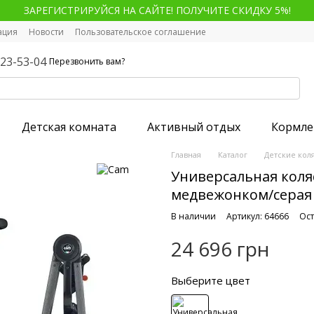
ЗАРЕГИСТРИРУЙСЯ НА САЙТЕ! ПОЛУЧИТЕ СКИДКУ 5%!
ация
Новости
Пользовательское соглашение
123-53-04
Перезвонить вам?
Детская комната
Активный отдых
Кормле
Главная
Каталог
Детские кол
Универсальная коляс
медвежонком/серая 
В наличии
Артикул: 64666
Ост
24 696 грн
Выберите цвет