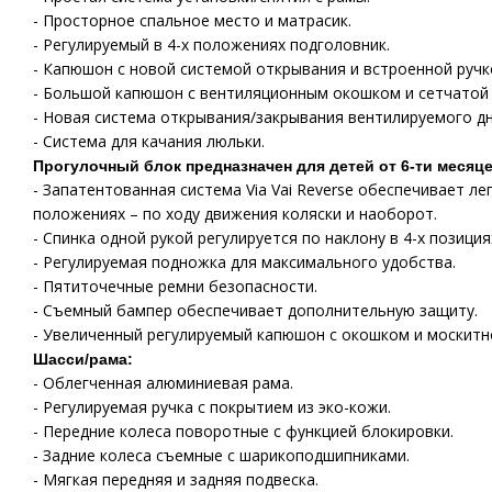
- Просторное спальное место и матрасик.
- Регулируемый в 4-х положениях подголовник.
- Капюшон с новой системой открывания и встроенной ручк
- Большой капюшон с вентиляционным окошком и сетчатой 
- Новая система открывания/закрывания вентилируемого дн
- Система для качания люльки.
Прогулочный блок предназначен для детей от 6-ти месяцев
- Запатентованная система Via Vai Reverse обеспечивает ле
положениях – по ходу движения коляски и наоборот.
- Спинка одной рукой регулируется по наклону в 4-х позиция
- Регулируемая подножка для максимального удобства.
- Пятиточечные ремни безопасности.
- Съемный бампер обеспечивает дополнительную защиту.
- Увеличенный регулируемый капюшон с окошком и москитн
Шасси/рама:
- Облегченная алюминиевая рама.
- Регулируемая ручка с покрытием из эко-кожи.
- Передние колеса поворотные с функцией блокировки.
- Задние колеса съемные с шарикоподшипниками.
- Мягкая передняя и задняя подвеска.