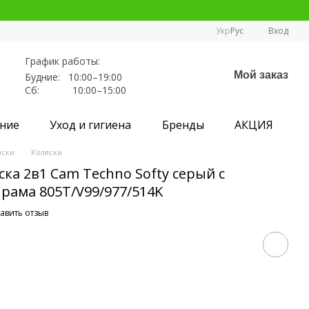
Укр
Рус
Вход
График работы:
Мой заказ
Будние: 10:00–19:00
Сб: 10:00–15:00
ние
Уход и гигиена
Бренды
АКЦИЯ
яски
Коляски
ка 2в1 Cam Techno Softy серый с
рама 805T/V99/977/514K
авить отзыв