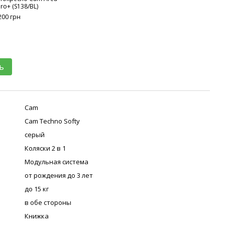
ro+ (S138/BL)
2в1 
серы
200 грн
сера
805T
24 6
25
ь
Cam
Cam Techno Softy
серый
Коляски 2 в 1
Модульная система
от рождения до 3 лет
до 15 кг
в обе стороны
Книжка