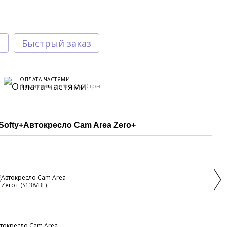
т
Быстрый заказ
ОПЛАТА ЧАСТЯМИ
4 платежа по 6 174.00 грн
Softy+Автокресло Cam Area Zero+
Кол
токресло Cam Area
Унив