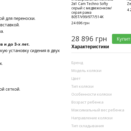
2в1 Cam Techno Softy
Ze
серый с медвежонком/
4 
серая рама
805T/V99/977/514K
ой для переноски.
24 696 грн
вставкой.
а.
28 896 грн
Купит
 и до 3-х лет.
Характеристики
гкую установку сидения в двух
Бренд
х.
Модель коляски
Цвет
Тип коляски
ой сеткой.
Особенности коляски
Возраст ребенка
Максимальный вес ребенка
Направление коляски
Тип складывания