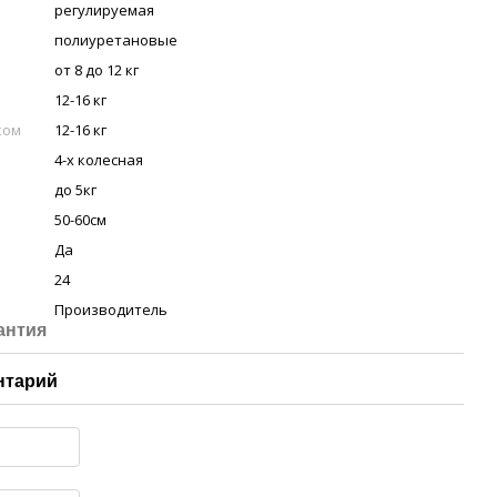
регулируемая
полиуретановые
от 8 до 12 кг
12-16 кг
ком
12-16 кг
4-х колесная
до 5кг
50-60см
Да
24
Производитель
антия
нтарий