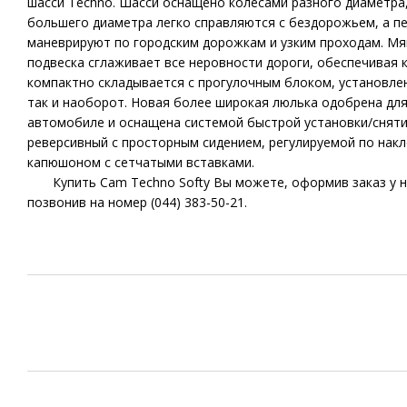
шасси Techno. Шасси оснащено колесами разного диаметра,
большего диаметра легко справляются с бездорожьем, а п
маневрируют по городским дорожкам и узким проходам. Мяг
подвеска сглаживает все неровности дороги, обеспечивая 
компактно складывается с прогулочным блоком, установлен
так и наоборот. Новая более широкая люлька одобрена для
автомобиле и оснащена системой быстрой установки/сняти
реверсивный с просторным сидением, регулируемой по нак
капюшоном с сетчатыми вставками.
Купить Cam Techno Softy Вы можете, оформив заказ у на
позвонив на номер (044) 383-50-21.