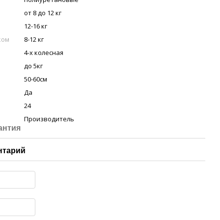
от 8 до 12 кг
12-16 кг
ком
8-12 кг
4-х колесная
до 5кг
50-60см
Да
24
Производитель
антия
нтарий