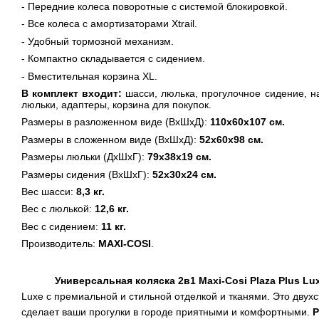
- Передние колеса поворотные с системой блокировкой.
- Все колеса с амортизаторами Xtrail.
- Удобный тормозной механизм.
- Компактно складывается с сидением.
- Вместительная корзина XL.
В комплект входит:
шасси, люлька, прогулочное сидение, н
люльки, адаптеры, корзина для покупок.
Размеры в разложенном виде (ВхШхД):
110х60х107 см.
Размеры в сложенном виде (ВхШхД):
52х60х98 см.
Размеры люльки (ДхШхГ):
79х38х19 см.
Размеры сидения (ВхШхГ):
52х30х24 см.
Вес шасси:
8,3 кг.
Вес с люлькой:
12,6 кг.
Вес с сидением:
11 кг.
Производитель:
MAXI
-
COSI
.
Универсальная коляска 2в1
Maxi
-
Cosi
Plaza
Plus
Lu
Luxe с премиальной и стильной отделкой и тканями. Э
то двух
сделает ваши прогулки в городе приятными и комфортными.
P