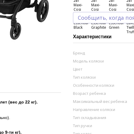
Сообщить, когда по
Характеристики
Бренд
Модель коляски
Цвет
Тип коляски
Особенности коляски
Возраст ребенка
Максимальный вес ребенка
ет (вес до 22 кг).
Направление коляски
Тип складывания
ьно).
Тип ручки
 9-ти кг).
Тип колес