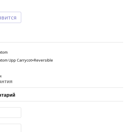
явится
ntom
tom Upp Carrycot+Reversible
и
антия
нтарий