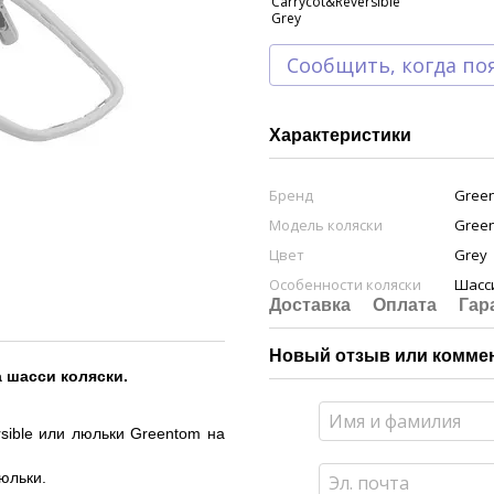
Сообщить, когда по
Характеристики
Бренд
Gree
Модель коляски
Green
Цвет
Grey
Особенности коляски
Шасс
Доставка
Оплата
Гар
Новый отзыв или комме
 шасси коляски.
sible или люльки
Greentom
на
юльки.