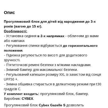
Опис
Прогулянковий блок для дітей від народження до 3-х
років (вагою до 15 кг).
Особливості:
- Установка сидіння
- обличчям до мами
в 2-х напрямках
або навпаки.
- Регулювання спинки відбувається
до горизонтального
.
положення
- Підніжка регулюється по висоті для додаткового
зручності.
- П'ятиточкові ремені безпеки з м'якими накладками.
- Знімний бампер для максимальної безпеки.
- Регульований капюшон розміру XXL із захистом від сонця
UPF50 +.
- Знімна обшивка стирається в делікатному режимі при t30
градусів С.
прогулянковий блок, бампер.
У комплект входить:
Виробник:
.
CYBEX
Прогулянковий блок
дозволить
Cybex Gazelle S