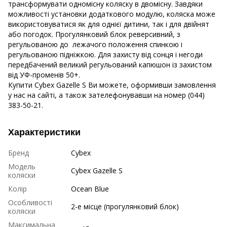
трансформувати одномісну коляску в двомісну. Завдяки
можливості установки додаткового модулю, коляска може
використовуватися як для однієї дитини, так і для двійнят
або погодок. Прогулянковий блок реверсивний, з
регульованою до лежачого положення спинкою і
регульованою підніжкою. Для захисту від сонця і негоди
передбачений великий регульований капюшон із захистом
від УФ-променів 50+.
Купити Cybex Gazelle S Ви можете, оформивши замовлення
у нас на сайті, а також зателефонувавши на номер (044)
383-50-21.
Характеристики
Бренд
Cybex
Модель
Cybex Gazelle S
коляски
Колір
Ocean Blue
Особливості
2-е місце (прогулянковий блок)
коляски
Максимальна